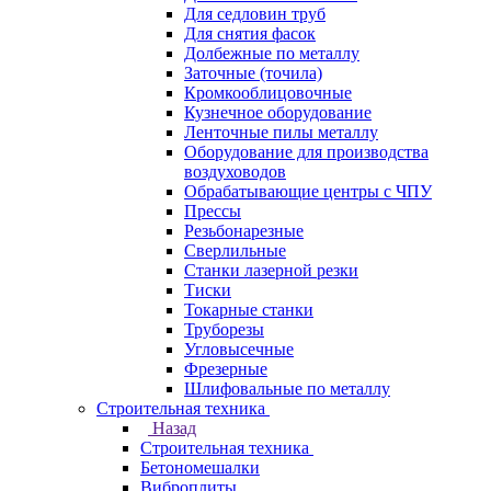
Для седловин труб
Для снятия фасок
Долбежные по металлу
Заточные (точила)
Кромкооблицовочные
Кузнечное оборудование
Ленточные пилы металлу
Оборудование для производства
воздуховодов
Обрабатывающие центры с ЧПУ
Прессы
Резьбонарезные
Сверлильные
Станки лазерной резки
Тиски
Токарные станки
Труборезы
Угловысечные
Фрезерные
Шлифовальные по металлу
Строительная техника
Назад
Строительная техника
Бетономешалки
Виброплиты