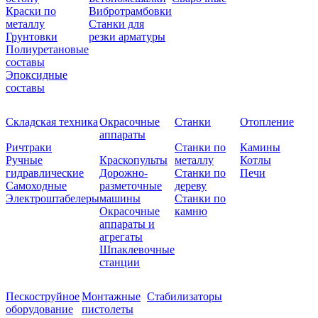
Краски по
Вибротрамбовки
металлу
Станки для
Грунтовки
резки арматуры
Полиуретановые
составы
Эпоксидные
составы
Складская техника
Окрасочные
Станки
Отопление
аппараты
Ричтраки
Станки по
Камины
Ручные
Краскопульты
металлу
Котлы
гидравлические
Дорожно-
Станки по
Печи
Самоходные
разметочные
дереву
Электроштабелеры
машины
Станки по
Окрасочные
камню
аппараты и
агрегаты
Шпаклевочные
станции
Пескоструйное
Монтажные
Стабилизаторы
оборудование
пистолеты