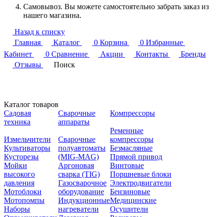
Самовывоз. Вы можете самостоятельно забрать заказ из
нашего магазина.
Назад к списку
Главная
Каталог
0
Корзина
0
Избранные
Кабинет
0
Сравнение
Акции
Контакты
Бренды
Отзывы
Поиск
Каталог товаров
Садовая
Сварочные
Компрессоры
техника
аппараты
Ременные
Измельчители
Сварочные
компрессоры
Культиваторы
полуавтоматы
Безмасляные
Кусторезы
(MIG-MAG)
Прямой привод
Мойки
Аргоновая
Винтовые
высокого
сварка (TIG)
Поршневые блоки
давления
Газосварочное
Электродвигатели
Мотоблоки
оборудование
Бензиновые
Мотопомпы
Индукционные
Медицинские
Наборы
нагреватели
Осушители