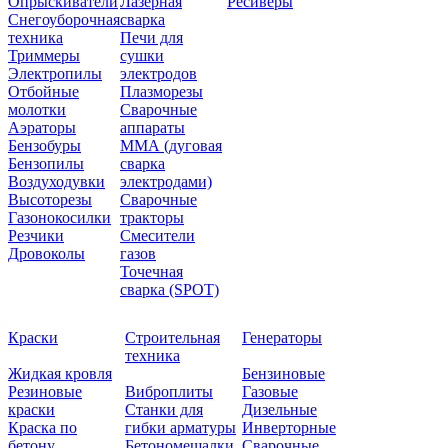
Опрыскиватели
Лазерная
Ресиверы
Снегоуборочная
сварка
техника
Печи для
Триммеры
сушки
Электропилы
электродов
Отбойные
Плазморезы
молотки
Сварочные
Аэраторы
аппараты
Бензобуры
ММА (дуговая
Бензопилы
сварка
Воздуходувки
электродами)
Высоторезы
Сварочные
Газонокосилки
тракторы
Резчики
Смесители
Дровоколы
газов
Точечная
сварка (SPOT)
Краски
Строительная
Генераторы
техника
Жидкая кровля
Бензиновые
Резиновые
Виброплиты
Газовые
краски
Станки для
Дизельные
Краска по
гибки арматуры
Инверторные
бетону
Бетономешалки
Сварочные