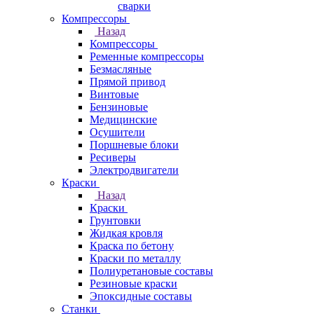
сварки
Компрессоры
Назад
Компрессоры
Ременные компрессоры
Безмасляные
Прямой привод
Винтовые
Бензиновые
Медицинские
Осушители
Поршневые блоки
Ресиверы
Электродвигатели
Краски
Назад
Краски
Грунтовки
Жидкая кровля
Краска по бетону
Краски по металлу
Полиуретановые составы
Резиновые краски
Эпоксидные составы
Станки