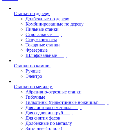
Станки по дереву
Долбежные по дереву
Комбинированные по дереву
Пильные станки
Строгальные
Стружкоотсосы
Токарные станки
Фрезерные
Шлифовальные
Станки по камню
Ручные
Электро
Станки по металлу
Абразивно-отрезные станки
Гибочные
Гильотины (гильотинные ножницы)
Для листового металла
Для седловин труб
Для снятия фасок
Долбежные по металлу
Заточные (точила)