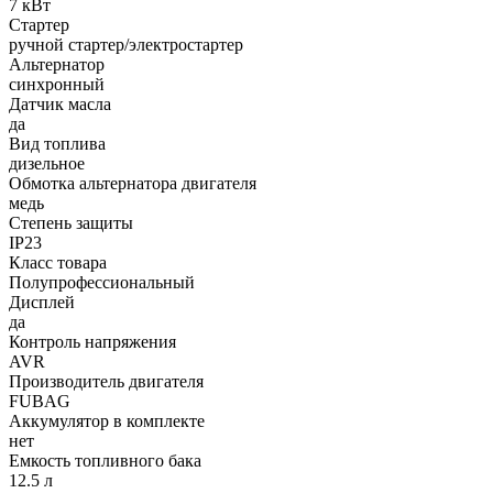
7 кВт
Стартер
ручной стартер/электростартер
Альтернатор
синхронный
Датчик масла
да
Вид топлива
дизельное
Обмотка альтернатора двигателя
медь
Степень защиты
IP23
Класс товара
Полупрофессиональный
Дисплей
да
Контроль напряжения
AVR
Производитель двигателя
FUBAG
Аккумулятор в комплекте
нет
Емкость топливного бака
12.5 л