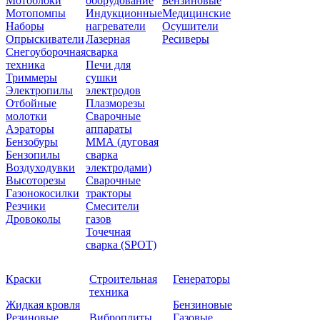
Мотоблоки
оборудование
Бензиновые
Мотопомпы
Индукционные
Медицинские
Наборы
нагреватели
Осушители
Опрыскиватели
Лазерная
Ресиверы
Снегоуборочная
сварка
техника
Печи для
Триммеры
сушки
Электропилы
электродов
Отбойные
Плазморезы
молотки
Сварочные
Аэраторы
аппараты
Бензобуры
ММА (дуговая
Бензопилы
сварка
Воздуходувки
электродами)
Высоторезы
Сварочные
Газонокосилки
тракторы
Резчики
Смесители
Дровоколы
газов
Точечная
сварка (SPOT)
Краски
Строительная
Генераторы
техника
Жидкая кровля
Бензиновые
Резиновые
Виброплиты
Газовые