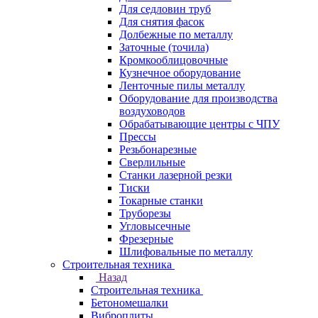
Для седловин труб
Для снятия фасок
Долбежные по металлу
Заточные (точила)
Кромкооблицовочные
Кузнечное оборудование
Ленточные пилы металлу
Оборудование для производства
воздуховодов
Обрабатывающие центры с ЧПУ
Прессы
Резьбонарезные
Сверлильные
Станки лазерной резки
Тиски
Токарные станки
Труборезы
Угловысечные
Фрезерные
Шлифовальные по металлу
Строительная техника
Назад
Строительная техника
Бетономешалки
Виброплиты