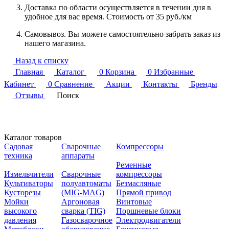
Доставка по области осуществляется в течении дня в
удобное для вас время. Стоимость от 35 руб./км
Самовывоз. Вы можете самостоятельно забрать заказ из
нашего магазина.
Назад к списку
Главная
Каталог
0
Корзина
0
Избранные
Кабинет
0
Сравнение
Акции
Контакты
Бренды
Отзывы
Поиск
Каталог товаров
Садовая
Сварочные
Компрессоры
техника
аппараты
Ременные
Измельчители
Сварочные
компрессоры
Культиваторы
полуавтоматы
Безмасляные
Кусторезы
(MIG-MAG)
Прямой привод
Мойки
Аргоновая
Винтовые
высокого
сварка (TIG)
Поршневые блоки
давления
Газосварочное
Электродвигатели