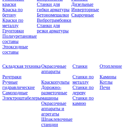
краски
Станки для
Дизельные
Краска по
гибки арматуры
Инверторные
бетону
Бетономешалки
Сварочные
Краски по
Вибротрамбовки
металлу
Станки для
Грунтовки
резки арматуры
Полиуретановые
составы
Эпоксидные
составы
Складская техника
Окрасочные
Станки
Отопление
аппараты
Ричтраки
Станки по
Камины
Ручные
Краскопульты
металлу
Котлы
гидравлические
Дорожно-
Станки по
Печи
Самоходные
разметочные
дереву
Электроштабелеры
машины
Станки по
Окрасочные
камню
аппараты и
агрегаты
Шпаклевочные
станции