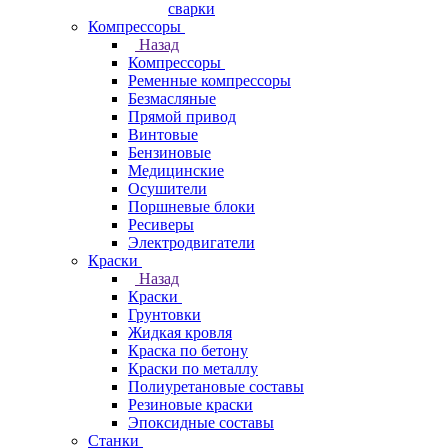
сварки
Компрессоры
Назад
Компрессоры
Ременные компрессоры
Безмасляные
Прямой привод
Винтовые
Бензиновые
Медицинские
Осушители
Поршневые блоки
Ресиверы
Электродвигатели
Краски
Назад
Краски
Грунтовки
Жидкая кровля
Краска по бетону
Краски по металлу
Полиуретановые составы
Резиновые краски
Эпоксидные составы
Станки