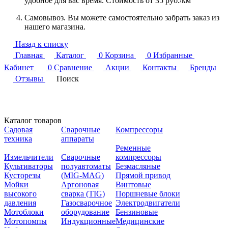
удобное для вас время. Стоимость от 35 руб./км
Самовывоз. Вы можете самостоятельно забрать заказ из
нашего магазина.
Назад к списку
Главная
Каталог
0
Корзина
0
Избранные
Кабинет
0
Сравнение
Акции
Контакты
Бренды
Отзывы
Поиск
Каталог товаров
Садовая
Сварочные
Компрессоры
техника
аппараты
Ременные
Измельчители
Сварочные
компрессоры
Культиваторы
полуавтоматы
Безмасляные
Кусторезы
(MIG-MAG)
Прямой привод
Мойки
Аргоновая
Винтовые
высокого
сварка (TIG)
Поршневые блоки
давления
Газосварочное
Электродвигатели
Мотоблоки
оборудование
Бензиновые
Мотопомпы
Индукционные
Медицинские