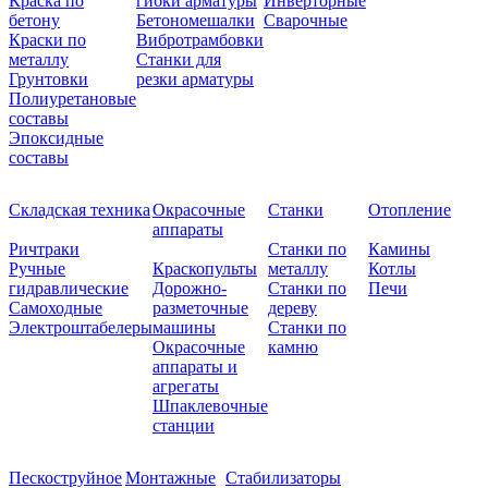
Краска по
гибки арматуры
Инверторные
бетону
Бетономешалки
Сварочные
Краски по
Вибротрамбовки
металлу
Станки для
Грунтовки
резки арматуры
Полиуретановые
составы
Эпоксидные
составы
Складская техника
Окрасочные
Станки
Отопление
аппараты
Ричтраки
Станки по
Камины
Ручные
Краскопульты
металлу
Котлы
гидравлические
Дорожно-
Станки по
Печи
Самоходные
разметочные
дереву
Электроштабелеры
машины
Станки по
Окрасочные
камню
аппараты и
агрегаты
Шпаклевочные
станции
Пескоструйное
Монтажные
Стабилизаторы