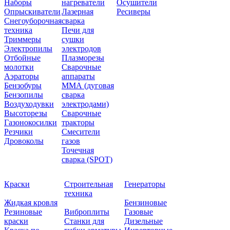
Наборы
нагреватели
Осушители
Опрыскиватели
Лазерная
Ресиверы
Снегоуборочная
сварка
техника
Печи для
Триммеры
сушки
Электропилы
электродов
Отбойные
Плазморезы
молотки
Сварочные
Аэраторы
аппараты
Бензобуры
ММА (дуговая
Бензопилы
сварка
Воздуходувки
электродами)
Высоторезы
Сварочные
Газонокосилки
тракторы
Резчики
Смесители
Дровоколы
газов
Точечная
сварка (SPOT)
Краски
Строительная
Генераторы
техника
Жидкая кровля
Бензиновые
Резиновые
Виброплиты
Газовые
краски
Станки для
Дизельные