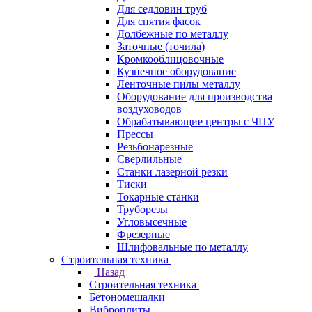
Для седловин труб
Для снятия фасок
Долбежные по металлу
Заточные (точила)
Кромкооблицовочные
Кузнечное оборудование
Ленточные пилы металлу
Оборудование для производства
воздуховодов
Обрабатывающие центры с ЧПУ
Прессы
Резьбонарезные
Сверлильные
Станки лазерной резки
Тиски
Токарные станки
Труборезы
Угловысечные
Фрезерные
Шлифовальные по металлу
Строительная техника
Назад
Строительная техника
Бетономешалки
Виброплиты