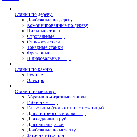
Станки по дереву
Долбежные по дереву
Комбинированные по дереву
Пильные станки
Строгальные
Стружкоотсосы
Токарные станки
Фрезерные
Шлифовальные
Станки по камню
Ручные
Электро
Станки по металлу
Абразивно-отрезные станки
Гибочные
Гильотины (гильотинные ножницы)
Для листового металла
Для седловин труб
Для снятия фасок
Долбежные по металлу
Заточные (точила)