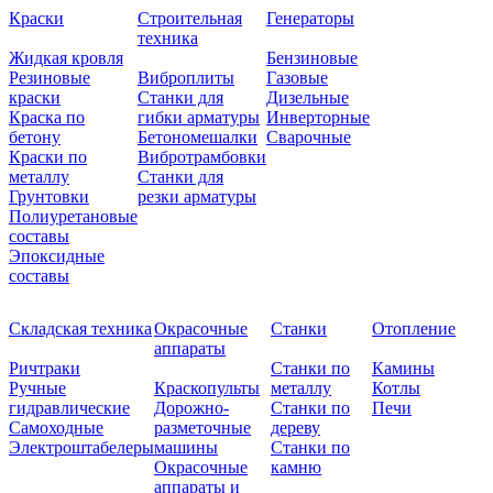
Краски
Строительная
Генераторы
техника
Жидкая кровля
Бензиновые
Резиновые
Виброплиты
Газовые
краски
Станки для
Дизельные
Краска по
гибки арматуры
Инверторные
бетону
Бетономешалки
Сварочные
Краски по
Вибротрамбовки
металлу
Станки для
Грунтовки
резки арматуры
Полиуретановые
составы
Эпоксидные
составы
Складская техника
Окрасочные
Станки
Отопление
аппараты
Ричтраки
Станки по
Камины
Ручные
Краскопульты
металлу
Котлы
гидравлические
Дорожно-
Станки по
Печи
Самоходные
разметочные
дереву
Электроштабелеры
машины
Станки по
Окрасочные
камню
аппараты и