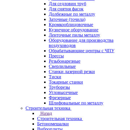
Для седловин труб
Для снятия фасок
Долбежные по металлу
Заточные (точила)
Кромкооблицовочные
Кузнечное оборудование
Ленточные пилы металлу
Оборудование для производства
воздуховодов
Обрабатывающие центры с ЧПУ
Прессы
Резьбонарезные
Сверлильные
Станки лазерной резки
Тиски
Токарные станки
Труборезы
Угловысечные
Фрезерные
Шлифовальные по металлу
Строительная техника
Назад
Строительная техника
Бетономешалки
Виброплиты