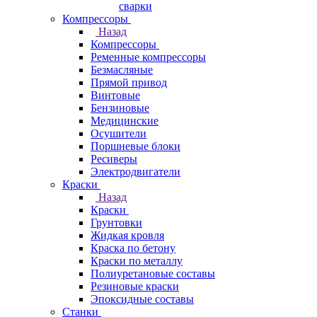
сварки
Компрессоры
Назад
Компрессоры
Ременные компрессоры
Безмасляные
Прямой привод
Винтовые
Бензиновые
Медицинские
Осушители
Поршневые блоки
Ресиверы
Электродвигатели
Краски
Назад
Краски
Грунтовки
Жидкая кровля
Краска по бетону
Краски по металлу
Полиуретановые составы
Резиновые краски
Эпоксидные составы
Станки