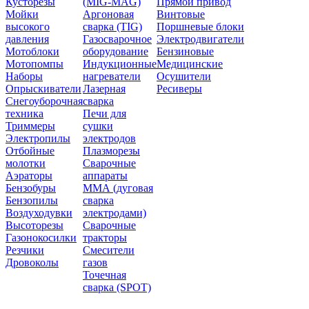
Кусторезы
(MIG-MAG)
Прямой привод
Мойки
Аргоновая
Винтовые
высокого
сварка (TIG)
Поршневые блоки
давления
Газосварочное
Электродвигатели
Мотоблоки
оборудование
Бензиновые
Мотопомпы
Индукционные
Медицинские
Наборы
нагреватели
Осушители
Опрыскиватели
Лазерная
Ресиверы
Снегоуборочная
сварка
техника
Печи для
Триммеры
сушки
Электропилы
электродов
Отбойные
Плазморезы
молотки
Сварочные
Аэраторы
аппараты
Бензобуры
ММА (дуговая
Бензопилы
сварка
Воздуходувки
электродами)
Высоторезы
Сварочные
Газонокосилки
тракторы
Резчики
Смесители
Дровоколы
газов
Точечная
сварка (SPOT)