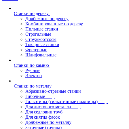
Станки по дереву
Долбежные по дереву
Комбинированные по дереву
Пильные станки
Строгальные
Стружкоотсосы
Токарные станки
Фрезерные
Шлифовальные
Станки по камню
Ручные
Электро
Станки по металлу
Абразивно-отрезные станки
Гибочные
Гильотины (гильотинные ножницы)
Для листового металла
Для седловин труб
Для снятия фасок
Долбежные по металлу
Заточные (точила)