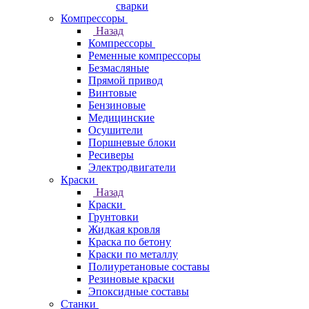
сварки
Компрессоры
Назад
Компрессоры
Ременные компрессоры
Безмасляные
Прямой привод
Винтовые
Бензиновые
Медицинские
Осушители
Поршневые блоки
Ресиверы
Электродвигатели
Краски
Назад
Краски
Грунтовки
Жидкая кровля
Краска по бетону
Краски по металлу
Полиуретановые составы
Резиновые краски
Эпоксидные составы
Станки