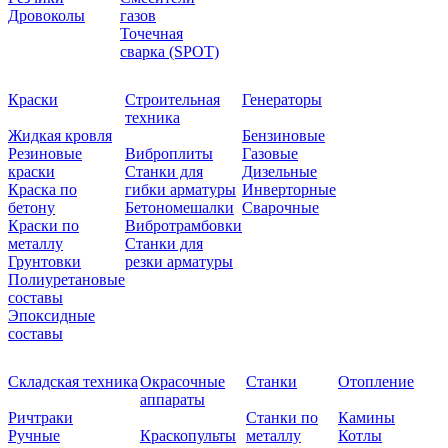
Дровоколы
газов
Точечная
сварка (SPOT)
Краски
Строительная
Генераторы
техника
Жидкая кровля
Бензиновые
Резиновые
Виброплиты
Газовые
краски
Станки для
Дизельные
Краска по
гибки арматуры
Инверторные
бетону
Бетономешалки
Сварочные
Краски по
Вибротрамбовки
металлу
Станки для
Грунтовки
резки арматуры
Полиуретановые
составы
Эпоксидные
составы
Складская техника
Окрасочные
Станки
Отопление
аппараты
Ричтраки
Станки по
Камины
Ручные
Краскопульты
металлу
Котлы