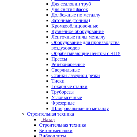
Для седловин труб
Для снятия фасок
Долбежные по металлу
Заточные (точила)
Кромкооблицовочные
Кузнечное оборудование
Ленточные пилы металлу
Оборудование для производства
воздуховодов
Обрабатывающие центры с ЧПУ
Прессы
Резьбонарезные
Сверлильные
Станки лазерной резки
Тиски
Токарные станки
Труборезы
Угловысечные
Фрезерные
Шлифовальные по металлу
Строительная техника
Назад
Строительная техника
Бетономешалки
Виброплиты