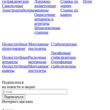
гидравлические
Дорожно-
Станки по
Печи
Самоходные
разметочные
дереву
Электроштабелеры
машины
Станки по
Окрасочные
камню
аппараты и
агрегаты
Шпаклевочные
станции
Пескоструйное
Монтажные
Стабилизаторы
оборудование
пистолеты
Трехфазные
Пескоструйные
Расходные
стабилизаторы
аппараты
материалы
Однофазные
Пескоструйные
Монтажные
стабилизаторы
камеры
пистолеты
Подписаться
на новости и акции
Подписаться
Интернет-магазин