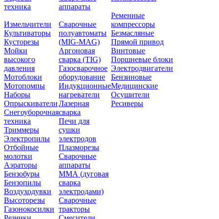
техника
аппараты
Ременные
Измельчители
Сварочные
компрессоры
Культиваторы
полуавтоматы
Безмасляные
Кусторезы
(MIG-MAG)
Прямой привод
Мойки
Аргоновая
Винтовые
высокого
сварка (TIG)
Поршневые блоки
давления
Газосварочное
Электродвигатели
Мотоблоки
оборудование
Бензиновые
Мотопомпы
Индукционные
Медицинские
Наборы
нагреватели
Осушители
Опрыскиватели
Лазерная
Ресиверы
Снегоуборочная
сварка
техника
Печи для
Триммеры
сушки
Электропилы
электродов
Отбойные
Плазморезы
молотки
Сварочные
Аэраторы
аппараты
Бензобуры
ММА (дуговая
Бензопилы
сварка
Воздуходувки
электродами)
Высоторезы
Сварочные
Газонокосилки
тракторы
Резчики
Смесители