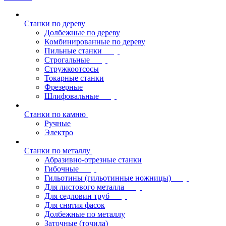
Станки по дереву
Долбежные по дереву
Комбинированные по дереву
Пильные станки
Строгальные
Стружкоотсосы
Токарные станки
Фрезерные
Шлифовальные
Станки по камню
Ручные
Электро
Станки по металлу
Абразивно-отрезные станки
Гибочные
Гильотины (гильотинные ножницы)
Для листового металла
Для седловин труб
Для снятия фасок
Долбежные по металлу
Заточные (точила)