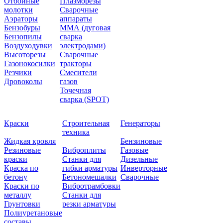
Отбойные
Плазморезы
молотки
Сварочные
Аэраторы
аппараты
Бензобуры
ММА (дуговая
Бензопилы
сварка
Воздуходувки
электродами)
Высоторезы
Сварочные
Газонокосилки
тракторы
Резчики
Смесители
Дровоколы
газов
Точечная
сварка (SPOT)
Краски
Строительная
Генераторы
техника
Жидкая кровля
Бензиновые
Резиновые
Виброплиты
Газовые
краски
Станки для
Дизельные
Краска по
гибки арматуры
Инверторные
бетону
Бетономешалки
Сварочные
Краски по
Вибротрамбовки
металлу
Станки для
Грунтовки
резки арматуры
Полиуретановые
составы