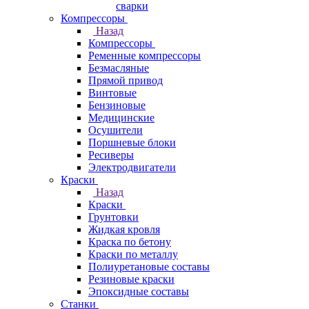
сварки
Компрессоры
Назад
Компрессоры
Ременные компрессоры
Безмасляные
Прямой привод
Винтовые
Бензиновые
Медицинские
Осушители
Поршневые блоки
Ресиверы
Электродвигатели
Краски
Назад
Краски
Грунтовки
Жидкая кровля
Краска по бетону
Краски по металлу
Полиуретановые составы
Резиновые краски
Эпоксидные составы
Станки