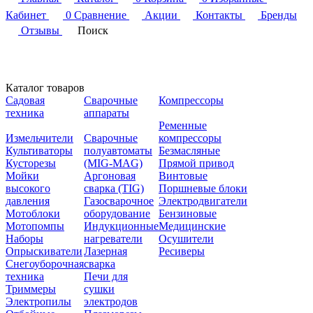
Кабинет
0
Сравнение
Акции
Контакты
Бренды
Отзывы
Поиск
Каталог товаров
Садовая
Сварочные
Компрессоры
техника
аппараты
Ременные
Измельчители
Сварочные
компрессоры
Культиваторы
полуавтоматы
Безмасляные
Кусторезы
(MIG-MAG)
Прямой привод
Мойки
Аргоновая
Винтовые
высокого
сварка (TIG)
Поршневые блоки
давления
Газосварочное
Электродвигатели
Мотоблоки
оборудование
Бензиновые
Мотопомпы
Индукционные
Медицинские
Наборы
нагреватели
Осушители
Опрыскиватели
Лазерная
Ресиверы
Снегоуборочная
сварка
техника
Печи для
Триммеры
сушки
Электропилы
электродов