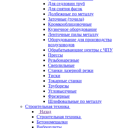
Для седловин труб
Для снятия фасок
Долбежные по металлу
Заточные (точила)
Кромкооблицовочные
Кузнечное оборудование
Ленточные пилы металлу
Оборудование для производства
воздуховодов
Обрабатывающие центры с ЧПУ
Прессы
Резьбонарезные
Сверлильные
Станки лазерной резки
Тиски
Токарные станки
Труборезы
Угловысечные
Фрезерные
Шлифовальные по металлу
Строительная техника
Назад
Строительная техника
Бетономешалки
Виброплиты