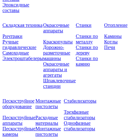
Эпоксидные
составы
Складская техника
Окрасочные
Станки
Отопление
аппараты
Ричтраки
Станки по
Камины
Ручные
Краскопульты
металлу
Котлы
гидравлические
Дорожно-
Станки по
Печи
Самоходные
разметочные
дереву
Электроштабелеры
машины
Станки по
Окрасочные
камню
аппараты и
агрегаты
Шпаклевочные
станции
Пескоструйное
Монтажные
Стабилизаторы
оборудование
пистолеты
Трехфазные
Пескоструйные
Расходные
стабилизаторы
аппараты
материалы
Однофазные
Пескоструйные
Монтажные
стабилизаторы
камеры
пистолеты