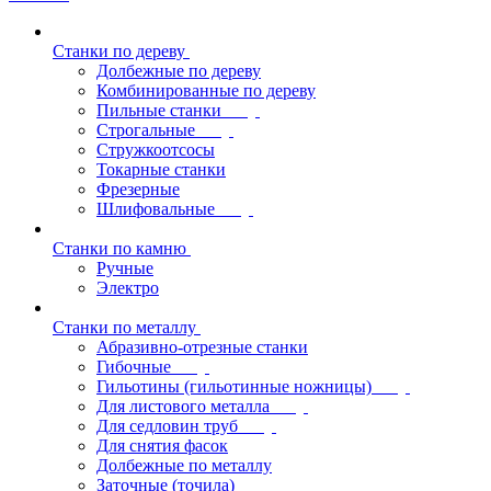
Станки по дереву
Долбежные по дереву
Комбинированные по дереву
Пильные станки
Строгальные
Стружкоотсосы
Токарные станки
Фрезерные
Шлифовальные
Станки по камню
Ручные
Электро
Станки по металлу
Абразивно-отрезные станки
Гибочные
Гильотины (гильотинные ножницы)
Для листового металла
Для седловин труб
Для снятия фасок
Долбежные по металлу
Заточные (точила)