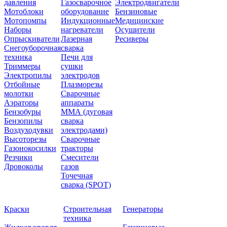
давления
Газосварочное
Электродвигатели
Мотоблоки
оборудование
Бензиновые
Мотопомпы
Индукционные
Медицинские
Наборы
нагреватели
Осушители
Опрыскиватели
Лазерная
Ресиверы
Снегоуборочная
сварка
техника
Печи для
Триммеры
сушки
Электропилы
электродов
Отбойные
Плазморезы
молотки
Сварочные
Аэраторы
аппараты
Бензобуры
ММА (дуговая
Бензопилы
сварка
Воздуходувки
электродами)
Высоторезы
Сварочные
Газонокосилки
тракторы
Резчики
Смесители
Дровоколы
газов
Точечная
сварка (SPOT)
Краски
Строительная
Генераторы
техника