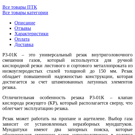
Все товары ПТК
Все товары категории
Описание
Отзывы
Характеристики
Оплата
Доставка
Р3-01К – это универсальный резак внутриголовочного
смешения газов, который используется для ручной
кислородной резки листового и сортового металлопроката из
низкоуглеродистых сталей толщиной до 150 мм. Резак
обладает повышенной надежностью конструкции, которая
достигается за счет штампованных латунных элементов
резака.
Отличительная особенность резака Р3-01К – клапан
кислорода режущего (КР), который располагается сверху, что
облегчает эксплуатацию резака.
Резак может работать на пропане и ацетилене. Выбор газа
зависит от установленных неразборных мундштуков.
Мундштуки имеют два запорных пояска, которые
обеспечивают смешение газов непосредственно в головке