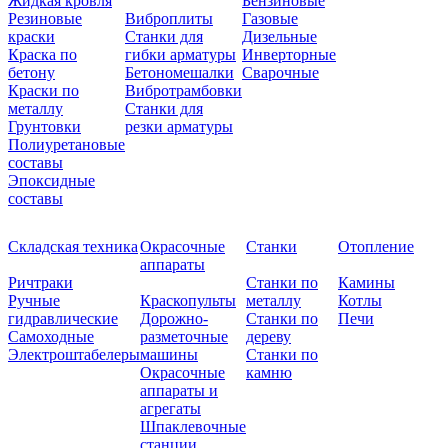
Жидкая кровля
Бензиновые
Резиновые
Виброплиты
Газовые
краски
Станки для
Дизельные
Краска по
гибки арматуры
Инверторные
бетону
Бетономешалки
Сварочные
Краски по
Вибротрамбовки
металлу
Станки для
Грунтовки
резки арматуры
Полиуретановые
составы
Эпоксидные
составы
Складская техника
Окрасочные
Станки
Отопление
аппараты
Ричтраки
Станки по
Камины
Ручные
Краскопульты
металлу
Котлы
гидравлические
Дорожно-
Станки по
Печи
Самоходные
разметочные
дереву
Электроштабелеры
машины
Станки по
Окрасочные
камню
аппараты и
агрегаты
Шпаклевочные
станции