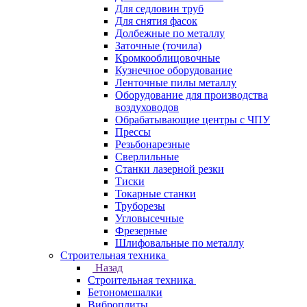
Для седловин труб
Для снятия фасок
Долбежные по металлу
Заточные (точила)
Кромкооблицовочные
Кузнечное оборудование
Ленточные пилы металлу
Оборудование для производства
воздуховодов
Обрабатывающие центры с ЧПУ
Прессы
Резьбонарезные
Сверлильные
Станки лазерной резки
Тиски
Токарные станки
Труборезы
Угловысечные
Фрезерные
Шлифовальные по металлу
Строительная техника
Назад
Строительная техника
Бетономешалки
Виброплиты