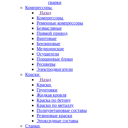
сварки
Компрессоры
Назад
Компрессоры
Ременные компрессоры
Безмасляные
Прямой привод
Винтовые
Бензиновые
Медицинские
Осушители
Поршневые блоки
Ресиверы
Электродвигатели
Краски
Назад
Краски
Грунтовки
Жидкая кровля
Краска по бетону
Краски по металлу
Полиуретановые составы
Резиновые краски
Эпоксидные составы
Станки