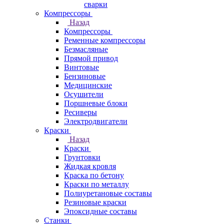
сварки
Компрессоры
Назад
Компрессоры
Ременные компрессоры
Безмасляные
Прямой привод
Винтовые
Бензиновые
Медицинские
Осушители
Поршневые блоки
Ресиверы
Электродвигатели
Краски
Назад
Краски
Грунтовки
Жидкая кровля
Краска по бетону
Краски по металлу
Полиуретановые составы
Резиновые краски
Эпоксидные составы
Станки