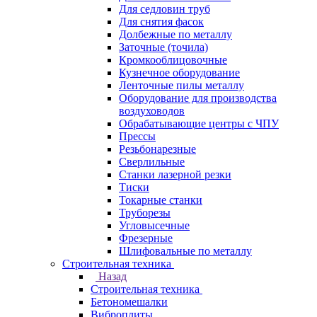
Для седловин труб
Для снятия фасок
Долбежные по металлу
Заточные (точила)
Кромкооблицовочные
Кузнечное оборудование
Ленточные пилы металлу
Оборудование для производства
воздуховодов
Обрабатывающие центры с ЧПУ
Прессы
Резьбонарезные
Сверлильные
Станки лазерной резки
Тиски
Токарные станки
Труборезы
Угловысечные
Фрезерные
Шлифовальные по металлу
Строительная техника
Назад
Строительная техника
Бетономешалки
Виброплиты