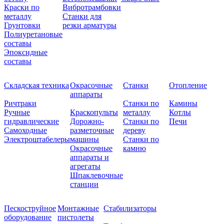
Краски по
Вибротрамбовки
металлу
Станки для
Грунтовки
резки арматуры
Полиуретановые
составы
Эпоксидные
составы
Складская техника
Окрасочные
Станки
Отопление
аппараты
Ричтраки
Станки по
Камины
Ручные
Краскопульты
металлу
Котлы
гидравлические
Дорожно-
Станки по
Печи
Самоходные
разметочные
дереву
Электроштабелеры
машины
Станки по
Окрасочные
камню
аппараты и
агрегаты
Шпаклевочные
станции
Пескоструйное
Монтажные
Стабилизаторы
оборудование
пистолеты