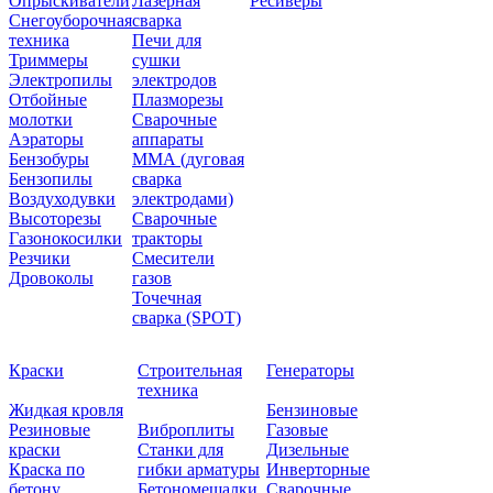
Опрыскиватели
Лазерная
Ресиверы
Снегоуборочная
сварка
техника
Печи для
Триммеры
сушки
Электропилы
электродов
Отбойные
Плазморезы
молотки
Сварочные
Аэраторы
аппараты
Бензобуры
ММА (дуговая
Бензопилы
сварка
Воздуходувки
электродами)
Высоторезы
Сварочные
Газонокосилки
тракторы
Резчики
Смесители
Дровоколы
газов
Точечная
сварка (SPOT)
Краски
Строительная
Генераторы
техника
Жидкая кровля
Бензиновые
Резиновые
Виброплиты
Газовые
краски
Станки для
Дизельные
Краска по
гибки арматуры
Инверторные
бетону
Бетономешалки
Сварочные