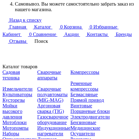
Самовывоз. Вы можете самостоятельно забрать заказ из
нашего магазина.
Назад к списку
Главная
Каталог
0
Корзина
0
Избранные
Кабинет
0
Сравнение
Акции
Контакты
Бренды
Отзывы
Поиск
Каталог товаров
Садовая
Сварочные
Компрессоры
техника
аппараты
Ременные
Измельчители
Сварочные
компрессоры
Культиваторы
полуавтоматы
Безмасляные
Кусторезы
(MIG-MAG)
Прямой привод
Мойки
Аргоновая
Винтовые
высокого
сварка (TIG)
Поршневые блоки
давления
Газосварочное
Электродвигатели
Мотоблоки
оборудование
Бензиновые
Мотопомпы
Индукционные
Медицинские
Наборы
нагреватели
Осушители