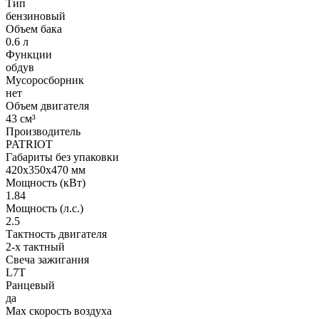
Тип
бензиновый
Объем бака
0.6 л
Функции
обдув
Мусоросборник
нет
Объем двигателя
43 см³
Производитель
PATRIOT
Габариты без упаковки
420х350х470 мм
Мощность (кВт)
1.84
Мощность (л.с.)
2.5
Тактность двигателя
2-х тактный
Свеча зажигания
L7T
Ранцевый
да
Max скорость воздуха