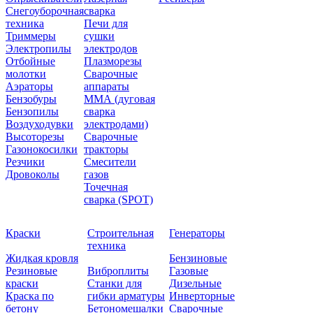
Снегоуборочная
сварка
техника
Печи для
Триммеры
сушки
Электропилы
электродов
Отбойные
Плазморезы
молотки
Сварочные
Аэраторы
аппараты
Бензобуры
ММА (дуговая
Бензопилы
сварка
Воздуходувки
электродами)
Высоторезы
Сварочные
Газонокосилки
тракторы
Резчики
Смесители
Дровоколы
газов
Точечная
сварка (SPOT)
Краски
Строительная
Генераторы
техника
Жидкая кровля
Бензиновые
Резиновые
Виброплиты
Газовые
краски
Станки для
Дизельные
Краска по
гибки арматуры
Инверторные
бетону
Бетономешалки
Сварочные