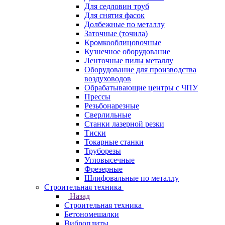
Для седловин труб
Для снятия фасок
Долбежные по металлу
Заточные (точила)
Кромкооблицовочные
Кузнечное оборудование
Ленточные пилы металлу
Оборудование для производства
воздуховодов
Обрабатывающие центры с ЧПУ
Прессы
Резьбонарезные
Сверлильные
Станки лазерной резки
Тиски
Токарные станки
Труборезы
Угловысечные
Фрезерные
Шлифовальные по металлу
Строительная техника
Назад
Строительная техника
Бетономешалки
Виброплиты