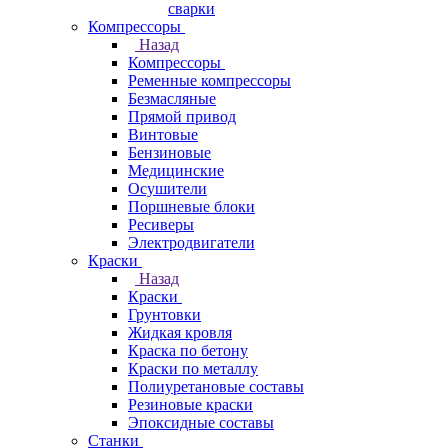
сварки
Компрессоры
Назад
Компрессоры
Ременные компрессоры
Безмасляные
Прямой привод
Винтовые
Бензиновые
Медицинские
Осушители
Поршневые блоки
Ресиверы
Электродвигатели
Краски
Назад
Краски
Грунтовки
Жидкая кровля
Краска по бетону
Краски по металлу
Полиуретановые составы
Резиновые краски
Эпоксидные составы
Станки