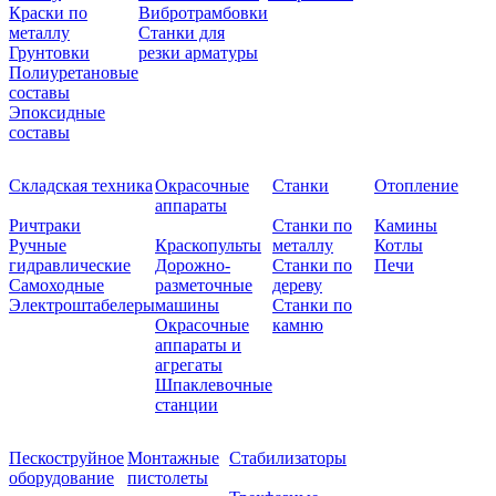
Краски по
Вибротрамбовки
металлу
Станки для
Грунтовки
резки арматуры
Полиуретановые
составы
Эпоксидные
составы
Складская техника
Окрасочные
Станки
Отопление
аппараты
Ричтраки
Станки по
Камины
Ручные
Краскопульты
металлу
Котлы
гидравлические
Дорожно-
Станки по
Печи
Самоходные
разметочные
дереву
Электроштабелеры
машины
Станки по
Окрасочные
камню
аппараты и
агрегаты
Шпаклевочные
станции
Пескоструйное
Монтажные
Стабилизаторы
оборудование
пистолеты