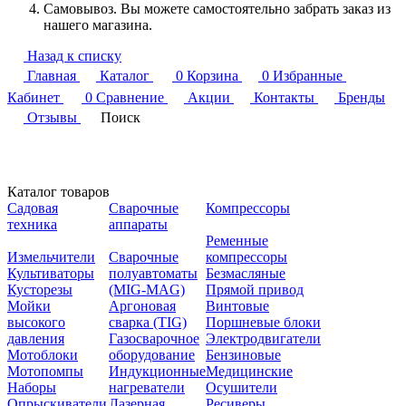
Самовывоз. Вы можете самостоятельно забрать заказ из
нашего магазина.
Назад к списку
Главная
Каталог
0
Корзина
0
Избранные
Кабинет
0
Сравнение
Акции
Контакты
Бренды
Отзывы
Поиск
Каталог товаров
Садовая
Сварочные
Компрессоры
техника
аппараты
Ременные
Измельчители
Сварочные
компрессоры
Культиваторы
полуавтоматы
Безмасляные
Кусторезы
(MIG-MAG)
Прямой привод
Мойки
Аргоновая
Винтовые
высокого
сварка (TIG)
Поршневые блоки
давления
Газосварочное
Электродвигатели
Мотоблоки
оборудование
Бензиновые
Мотопомпы
Индукционные
Медицинские
Наборы
нагреватели
Осушители
Опрыскиватели
Лазерная
Ресиверы