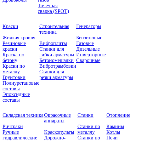
Точечная
сварка (SPOT)
Краски
Строительная
Генераторы
техника
Жидкая кровля
Бензиновые
Резиновые
Виброплиты
Газовые
краски
Станки для
Дизельные
Краска по
гибки арматуры
Инверторные
бетону
Бетономешалки
Сварочные
Краски по
Вибротрамбовки
металлу
Станки для
Грунтовки
резки арматуры
Полиуретановые
составы
Эпоксидные
составы
Складская техника
Окрасочные
Станки
Отопление
аппараты
Ричтраки
Станки по
Камины
Ручные
Краскопульты
металлу
Котлы
гидравлические
Дорожно-
Станки по
Печи