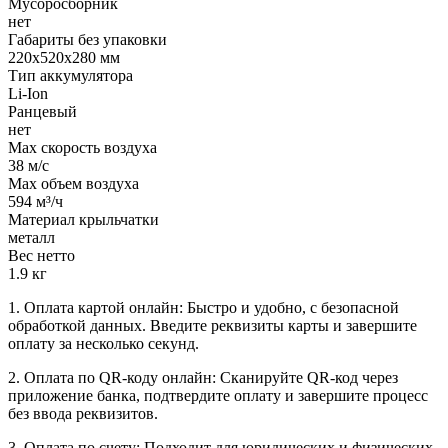
Мусоросборник
нет
Габариты без упаковки
220х520х280 мм
Тип аккумулятора
Li-Ion
Ранцевый
нет
Max скорость воздуха
38 м/с
Max объем воздуха
594 м³/ч
Материал крыльчатки
металл
Вес нетто
1.9 кг
1. Оплата картой онлайн: Быстро и удобно, с безопасной
обработкой данных. Введите реквизиты карты и завершите
оплату за несколько секунд.
2. Оплата по QR-коду онлайн: Сканируйте QR-код через
приложение банка, подтвердите оплату и завершите процесс
без ввода реквизитов.
3. Оплата по счету: Подходит для юридических и физических