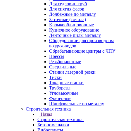
Для седловин труб
Для снятия фасок
Долбежные по металлу
Заточные (точила)
Кромкооблицовочные
Кузнечное оборудование
Ленточные пилы металлу
Оборудование для производства
воздуховодов
Обрабатывающие центры с ЧПУ
Прессы
Резьбонарезные
Сверлильные
Станки лазерной резки
Тиски
Токарные станки
Труборезы
Угловысечные
Фрезерные
Шлифовальные по металлу
Строительная техника
Назад
Строительная техника
Бетономешалки
Виброплиты