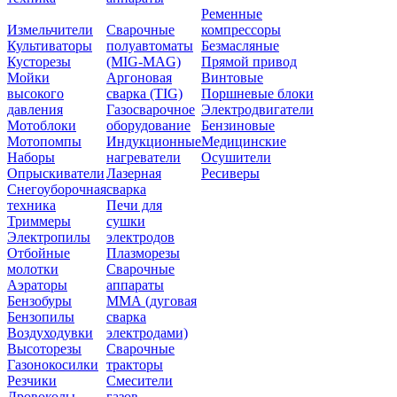
Ременные
Измельчители
Сварочные
компрессоры
Культиваторы
полуавтоматы
Безмасляные
Кусторезы
(MIG-MAG)
Прямой привод
Мойки
Аргоновая
Винтовые
высокого
сварка (TIG)
Поршневые блоки
давления
Газосварочное
Электродвигатели
Мотоблоки
оборудование
Бензиновые
Мотопомпы
Индукционные
Медицинские
Наборы
нагреватели
Осушители
Опрыскиватели
Лазерная
Ресиверы
Снегоуборочная
сварка
техника
Печи для
Триммеры
сушки
Электропилы
электродов
Отбойные
Плазморезы
молотки
Сварочные
Аэраторы
аппараты
Бензобуры
ММА (дуговая
Бензопилы
сварка
Воздуходувки
электродами)
Высоторезы
Сварочные
Газонокосилки
тракторы
Резчики
Смесители
Дровоколы
газов