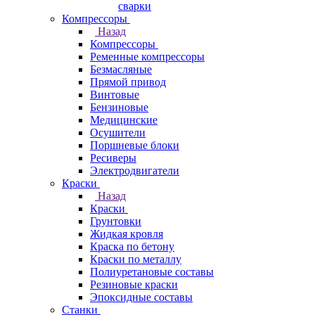
сварки
Компрессоры
Назад
Компрессоры
Ременные компрессоры
Безмасляные
Прямой привод
Винтовые
Бензиновые
Медицинские
Осушители
Поршневые блоки
Ресиверы
Электродвигатели
Краски
Назад
Краски
Грунтовки
Жидкая кровля
Краска по бетону
Краски по металлу
Полиуретановые составы
Резиновые краски
Эпоксидные составы
Станки