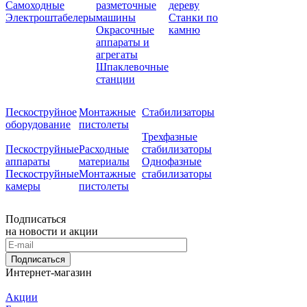
Самоходные
разметочные
дереву
Электроштабелеры
машины
Станки по
Окрасочные
камню
аппараты и
агрегаты
Шпаклевочные
станции
Пескоструйное
Монтажные
Стабилизаторы
оборудование
пистолеты
Трехфазные
Пескоструйные
Расходные
стабилизаторы
аппараты
материалы
Однофазные
Пескоструйные
Монтажные
стабилизаторы
камеры
пистолеты
Подписаться
на новости и акции
Подписаться
Интернет-магазин
Акции