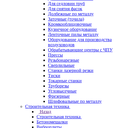
Для седловин труб
Для снятия фасок
Долбежные по металлу
Заточные (точила)
Кромкооблицовочные
Кузнечное оборудование
Ленточные пилы металлу
Оборудование для производства
воздуховодов
Обрабатывающие центры с ЧПУ
Прессы
Резьбонарезные
Сверлильные
Станки лазерной резки
Тиски
Токарные станки
Труборезы
Угловысечные
Фрезерные
Шлифовальные по металлу
Строительная техника
Назад
Строительная техника
Бетономешалки
Виброплиты