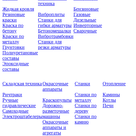
техника
Жидкая кровля
Бензиновые
Резиновые
Виброплиты
Газовые
краски
Станки для
Дизельные
Краска по
гибки арматуры
Инверторные
бетону
Бетономешалки
Сварочные
Краски по
Вибротрамбовки
металлу
Станки для
Грунтовки
резки арматуры
Полиуретановые
составы
Эпоксидные
составы
Складская техника
Окрасочные
Станки
Отопление
аппараты
Ричтраки
Станки по
Камины
Ручные
Краскопульты
металлу
Котлы
гидравлические
Дорожно-
Станки по
Печи
Самоходные
разметочные
дереву
Электроштабелеры
машины
Станки по
Окрасочные
камню
аппараты и
агрегаты