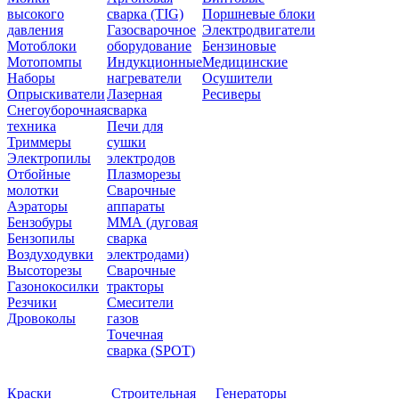
высокого
сварка (TIG)
Поршневые блоки
давления
Газосварочное
Электродвигатели
Мотоблоки
оборудование
Бензиновые
Мотопомпы
Индукционные
Медицинские
Наборы
нагреватели
Осушители
Опрыскиватели
Лазерная
Ресиверы
Снегоуборочная
сварка
техника
Печи для
Триммеры
сушки
Электропилы
электродов
Отбойные
Плазморезы
молотки
Сварочные
Аэраторы
аппараты
Бензобуры
ММА (дуговая
Бензопилы
сварка
Воздуходувки
электродами)
Высоторезы
Сварочные
Газонокосилки
тракторы
Резчики
Смесители
Дровоколы
газов
Точечная
сварка (SPOT)
Краски
Строительная
Генераторы