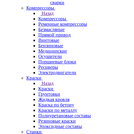
сварки
Компрессоры
Назад
Компрессоры
Ременные компрессоры
Безмасляные
Прямой привод
Винтовые
Бензиновые
Медицинские
Осушители
Поршневые блоки
Ресиверы
Электродвигатели
Краски
Назад
Краски
Грунтовки
Жидкая кровля
Краска по бетону
Краски по металлу
Полиуретановые составы
Резиновые краски
Эпоксидные составы
Станки