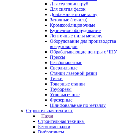
Для седловин труб
Для снятия фасок
Долбежные по металлу
Заточные (точила)
Кромкооблицовочные
Кузнечное оборудование
Ленточные пилы металлу
Оборудование для производства
воздуховодов
Обрабатывающие центры с ЧПУ
Прессы
Резьбонарезные
Сверлильные
Станки лазерной резки
Тиски
Токарные станки
Труборезы
Угловысечные
Фрезерные
Шлифовальные по металлу
Строительная техника
Назад
Строительная техника
Бетономешалки
Виброплиты