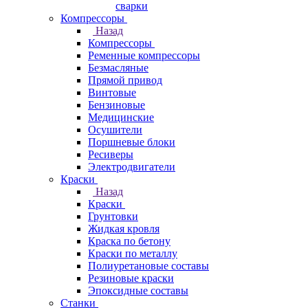
сварки
Компрессоры
Назад
Компрессоры
Ременные компрессоры
Безмасляные
Прямой привод
Винтовые
Бензиновые
Медицинские
Осушители
Поршневые блоки
Ресиверы
Электродвигатели
Краски
Назад
Краски
Грунтовки
Жидкая кровля
Краска по бетону
Краски по металлу
Полиуретановые составы
Резиновые краски
Эпоксидные составы
Станки