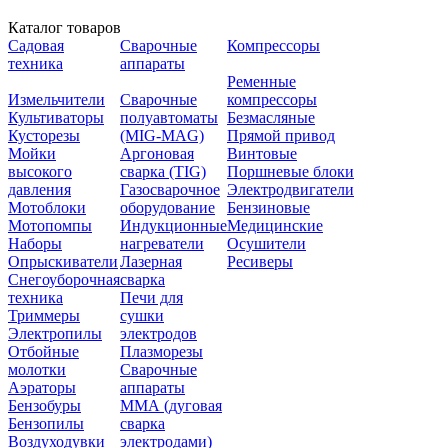
Каталог товаров
Садовая
Сварочные
Компрессоры
техника
аппараты
Ременные
Измельчители
Сварочные
компрессоры
Культиваторы
полуавтоматы
Безмасляные
Кусторезы
(MIG-MAG)
Прямой привод
Мойки
Аргоновая
Винтовые
высокого
сварка (TIG)
Поршневые блоки
давления
Газосварочное
Электродвигатели
Мотоблоки
оборудование
Бензиновые
Мотопомпы
Индукционные
Медицинские
Наборы
нагреватели
Осушители
Опрыскиватели
Лазерная
Ресиверы
Снегоуборочная
сварка
техника
Печи для
Триммеры
сушки
Электропилы
электродов
Отбойные
Плазморезы
молотки
Сварочные
Аэраторы
аппараты
Бензобуры
ММА (дуговая
Бензопилы
сварка
Воздуходувки
электродами)