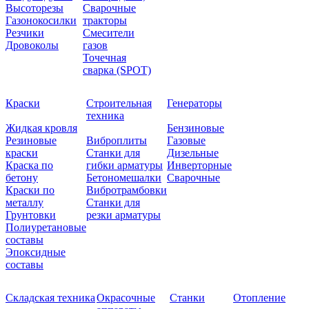
Высоторезы
Сварочные
Газонокосилки
тракторы
Резчики
Смесители
Дровоколы
газов
Точечная
сварка (SPOT)
Краски
Строительная
Генераторы
техника
Жидкая кровля
Бензиновые
Резиновые
Виброплиты
Газовые
краски
Станки для
Дизельные
Краска по
гибки арматуры
Инверторные
бетону
Бетономешалки
Сварочные
Краски по
Вибротрамбовки
металлу
Станки для
Грунтовки
резки арматуры
Полиуретановые
составы
Эпоксидные
составы
Складская техника
Окрасочные
Станки
Отопление