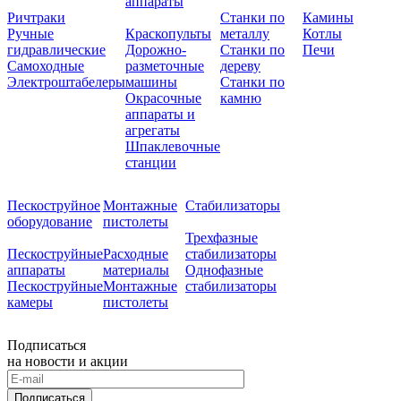
аппараты
Ричтраки
Станки по
Камины
Ручные
Краскопульты
металлу
Котлы
гидравлические
Дорожно-
Станки по
Печи
Самоходные
разметочные
дереву
Электроштабелеры
машины
Станки по
Окрасочные
камню
аппараты и
агрегаты
Шпаклевочные
станции
Пескоструйное
Монтажные
Стабилизаторы
оборудование
пистолеты
Трехфазные
Пескоструйные
Расходные
стабилизаторы
аппараты
материалы
Однофазные
Пескоструйные
Монтажные
стабилизаторы
камеры
пистолеты
Подписаться
на новости и акции
Подписаться