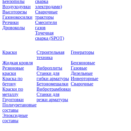
Бензопилы
сварка
Воздуходувки
электродами)
Высоторезы
Сварочные
Газонокосилки
тракторы
Резчики
Смесители
Дровоколы
газов
Точечная
сварка (SPOT)
Краски
Строительная
Генераторы
техника
Жидкая кровля
Бензиновые
Резиновые
Виброплиты
Газовые
краски
Станки для
Дизельные
Краска по
гибки арматуры
Инверторные
бетону
Бетономешалки
Сварочные
Краски по
Вибротрамбовки
металлу
Станки для
Грунтовки
резки арматуры
Полиуретановые
составы
Эпоксидные
составы