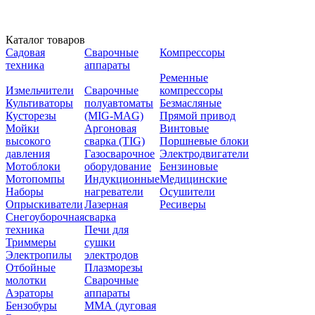
Каталог товаров
Садовая
Сварочные
Компрессоры
техника
аппараты
Ременные
Измельчители
Сварочные
компрессоры
Культиваторы
полуавтоматы
Безмасляные
Кусторезы
(MIG-MAG)
Прямой привод
Мойки
Аргоновая
Винтовые
высокого
сварка (TIG)
Поршневые блоки
давления
Газосварочное
Электродвигатели
Мотоблоки
оборудование
Бензиновые
Мотопомпы
Индукционные
Медицинские
Наборы
нагреватели
Осушители
Опрыскиватели
Лазерная
Ресиверы
Снегоуборочная
сварка
техника
Печи для
Триммеры
сушки
Электропилы
электродов
Отбойные
Плазморезы
молотки
Сварочные
Аэраторы
аппараты
Бензобуры
ММА (дуговая