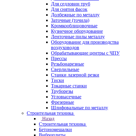
Для седловин труб
Для снятия фасок
Долбежные по металлу
Заточные (точила)
Кромкооблицовочные
Кузнечное оборудование
Ленточные пилы металлу
Оборудование для производства
воздуховодов
Обрабатывающие центры с ЧПУ
Прессы
Резьбонарезные
Сверлильные
Станки лазерной резки
Тиски
Токарные станки
Труборезы
Угловысечные
Фрезерные
Шлифовальные по металлу
Строительная техника
Назад
Строительная техника
Бетономешалки
Виброплиты