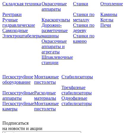
Складская техника
Окрасочные
Станки
Отопление
аппараты
Ричтраки
Станки по
Камины
Ручные
Краскопульты
металлу
Котлы
гидравлические
Дорожно-
Станки по
Печи
Самоходные
разметочные
дереву
Электроштабелеры
машины
Станки по
Окрасочные
камню
аппараты и
агрегаты
Шпаклевочные
станции
Пескоструйное
Монтажные
Стабилизаторы
оборудование
пистолеты
Трехфазные
Пескоструйные
Расходные
стабилизаторы
аппараты
материалы
Однофазные
Пескоструйные
Монтажные
стабилизаторы
камеры
пистолеты
Подписаться
на новости и акции