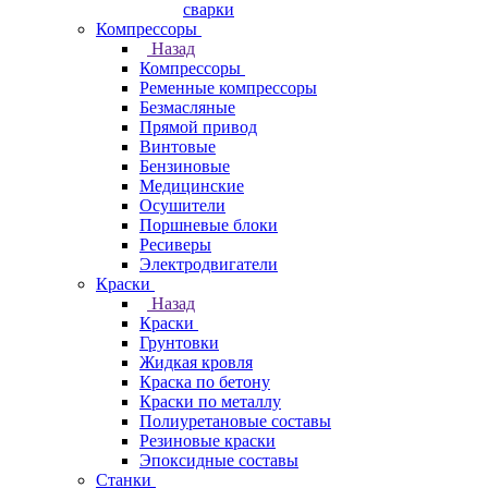
сварки
Компрессоры
Назад
Компрессоры
Ременные компрессоры
Безмасляные
Прямой привод
Винтовые
Бензиновые
Медицинские
Осушители
Поршневые блоки
Ресиверы
Электродвигатели
Краски
Назад
Краски
Грунтовки
Жидкая кровля
Краска по бетону
Краски по металлу
Полиуретановые составы
Резиновые краски
Эпоксидные составы
Станки