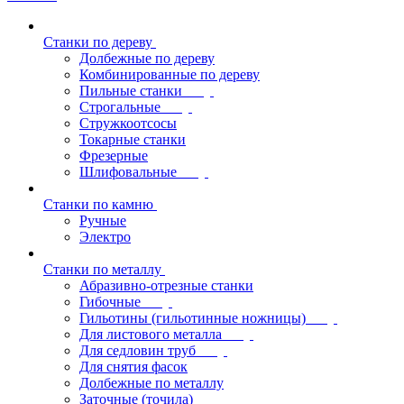
Станки по дереву
Долбежные по дереву
Комбинированные по дереву
Пильные станки
Строгальные
Стружкоотсосы
Токарные станки
Фрезерные
Шлифовальные
Станки по камню
Ручные
Электро
Станки по металлу
Абразивно-отрезные станки
Гибочные
Гильотины (гильотинные ножницы)
Для листового металла
Для седловин труб
Для снятия фасок
Долбежные по металлу
Заточные (точила)