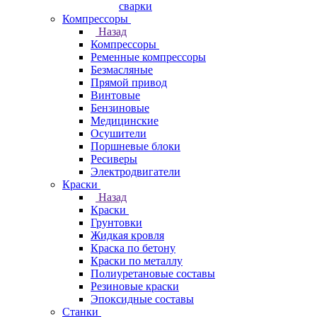
сварки
Компрессоры
Назад
Компрессоры
Ременные компрессоры
Безмасляные
Прямой привод
Винтовые
Бензиновые
Медицинские
Осушители
Поршневые блоки
Ресиверы
Электродвигатели
Краски
Назад
Краски
Грунтовки
Жидкая кровля
Краска по бетону
Краски по металлу
Полиуретановые составы
Резиновые краски
Эпоксидные составы
Станки