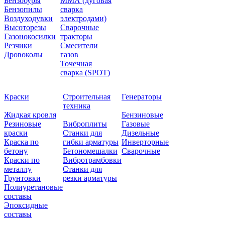
Бензобуры
ММА (дуговая
Бензопилы
сварка
Воздуходувки
электродами)
Высоторезы
Сварочные
Газонокосилки
тракторы
Резчики
Смесители
Дровоколы
газов
Точечная
сварка (SPOT)
Краски
Строительная
Генераторы
техника
Жидкая кровля
Бензиновые
Резиновые
Виброплиты
Газовые
краски
Станки для
Дизельные
Краска по
гибки арматуры
Инверторные
бетону
Бетономешалки
Сварочные
Краски по
Вибротрамбовки
металлу
Станки для
Грунтовки
резки арматуры
Полиуретановые
составы
Эпоксидные
составы