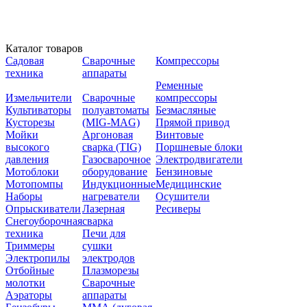
Каталог товаров
Садовая
Сварочные
Компрессоры
техника
аппараты
Ременные
Измельчители
Сварочные
компрессоры
Культиваторы
полуавтоматы
Безмасляные
Кусторезы
(MIG-MAG)
Прямой привод
Мойки
Аргоновая
Винтовые
высокого
сварка (TIG)
Поршневые блоки
давления
Газосварочное
Электродвигатели
Мотоблоки
оборудование
Бензиновые
Мотопомпы
Индукционные
Медицинские
Наборы
нагреватели
Осушители
Опрыскиватели
Лазерная
Ресиверы
Снегоуборочная
сварка
техника
Печи для
Триммеры
сушки
Электропилы
электродов
Отбойные
Плазморезы
молотки
Сварочные
Аэраторы
аппараты