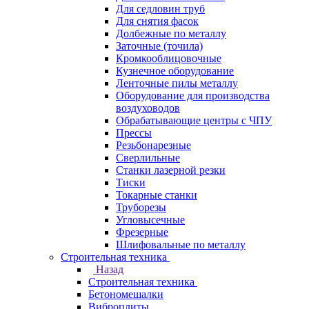
Для седловин труб
Для снятия фасок
Долбежные по металлу
Заточные (точила)
Кромкооблицовочные
Кузнечное оборудование
Ленточные пилы металлу
Оборудование для производства
воздуховодов
Обрабатывающие центры с ЧПУ
Прессы
Резьбонарезные
Сверлильные
Станки лазерной резки
Тиски
Токарные станки
Труборезы
Угловысечные
Фрезерные
Шлифовальные по металлу
Строительная техника
Назад
Строительная техника
Бетономешалки
Виброплиты