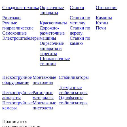
Складская техника
Окрасочные
Станки
Отопление
аппараты
Ричтраки
Станки по
Камины
Ручные
Краскопульты
металлу
Котлы
гидравлические
Дорожно-
Станки по
Печи
Самоходные
разметочные
дереву
Электроштабелеры
машины
Станки по
Окрасочные
камню
аппараты и
агрегаты
Шпаклевочные
станции
Пескоструйное
Монтажные
Стабилизаторы
оборудование
пистолеты
Трехфазные
Пескоструйные
Расходные
стабилизаторы
аппараты
материалы
Однофазные
Пескоструйные
Монтажные
стабилизаторы
камеры
пистолеты
Подписаться
на новости и акции