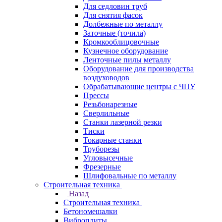
Для седловин труб
Для снятия фасок
Долбежные по металлу
Заточные (точила)
Кромкооблицовочные
Кузнечное оборудование
Ленточные пилы металлу
Оборудование для производства
воздуховодов
Обрабатывающие центры с ЧПУ
Прессы
Резьбонарезные
Сверлильные
Станки лазерной резки
Тиски
Токарные станки
Труборезы
Угловысечные
Фрезерные
Шлифовальные по металлу
Строительная техника
Назад
Строительная техника
Бетономешалки
Виброплиты