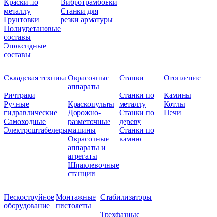
Краски по
Вибротрамбовки
металлу
Станки для
Грунтовки
резки арматуры
Полиуретановые
составы
Эпоксидные
составы
Складская техника
Окрасочные
Станки
Отопление
аппараты
Ричтраки
Станки по
Камины
Ручные
Краскопульты
металлу
Котлы
гидравлические
Дорожно-
Станки по
Печи
Самоходные
разметочные
дереву
Электроштабелеры
машины
Станки по
Окрасочные
камню
аппараты и
агрегаты
Шпаклевочные
станции
Пескоструйное
Монтажные
Стабилизаторы
оборудование
пистолеты
Трехфазные