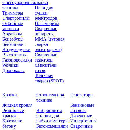
Снегоуборочная
сварка
техника
Печи для
Триммеры
сушки
Электропилы
электродов
Отбойные
Плазморезы
молотки
Сварочные
Аэраторы
аппараты
Бензобуры
ММА (дуговая
Бензопилы
сварка
Воздуходувки
электродами)
Высоторезы
Сварочные
Газонокосилки
тракторы
Резчики
Смесители
Дровоколы
газов
Точечная
сварка (SPOT)
Краски
Строительная
Генераторы
техника
Жидкая кровля
Бензиновые
Резиновые
Виброплиты
Газовые
краски
Станки для
Дизельные
Краска по
гибки арматуры
Инверторные
бетону
Бетономешалки
Сварочные