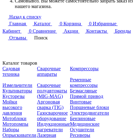
Самовывоз. Вы можете самостоятельно забрать заказ из
нашего магазина.
Назад к списку
Главная
Каталог
0
Корзина
0
Избранные
Кабинет
0
Сравнение
Акции
Контакты
Бренды
Отзывы
Поиск
Каталог товаров
Садовая
Сварочные
Компрессоры
техника
аппараты
Ременные
Измельчители
Сварочные
компрессоры
Культиваторы
полуавтоматы
Безмасляные
Кусторезы
(MIG-MAG)
Прямой привод
Мойки
Аргоновая
Винтовые
высокого
сварка (TIG)
Поршневые блоки
давления
Газосварочное
Электродвигатели
Мотоблоки
оборудование
Бензиновые
Мотопомпы
Индукционные
Медицинские
Наборы
нагреватели
Осушители
Опрыскиватели
Лазерная
Ресиверы