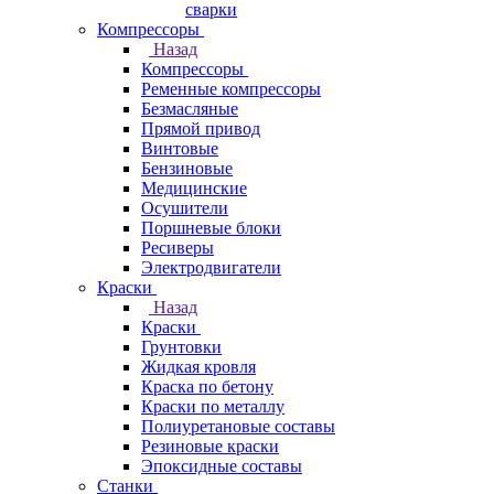
сварки
Компрессоры
Назад
Компрессоры
Ременные компрессоры
Безмасляные
Прямой привод
Винтовые
Бензиновые
Медицинские
Осушители
Поршневые блоки
Ресиверы
Электродвигатели
Краски
Назад
Краски
Грунтовки
Жидкая кровля
Краска по бетону
Краски по металлу
Полиуретановые составы
Резиновые краски
Эпоксидные составы
Станки