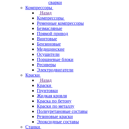
сварки
Компрессоры
Назад
Компрессоры
Ременные компрессоры
Безмасляные
Прямой привод
Винтовые
Бензиновые
Медицинские
Осушители
Поршневые блоки
Ресиверы
Электродвигатели
Краски
Назад
Краски
Грунтовки
Жидкая кровля
Краска по бетону
Краски по металлу
Полиуретановые составы
Резиновые краски
Эпоксидные составы
Станки