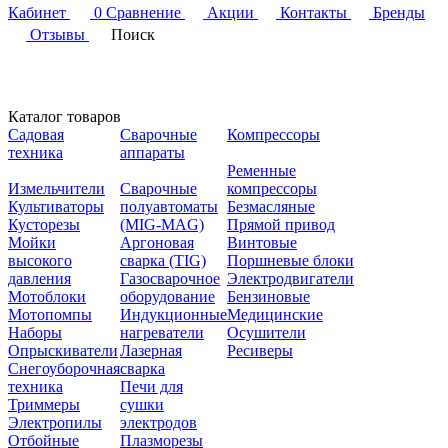
Кабинет
0
Сравнение
Акции
Контакты
Бренды
Отзывы
Поиск
Каталог товаров
Садовая
Сварочные
Компрессоры
техника
аппараты
Ременные
Измельчители
Сварочные
компрессоры
Культиваторы
полуавтоматы
Безмасляные
Кусторезы
(MIG-MAG)
Прямой привод
Мойки
Аргоновая
Винтовые
высокого
сварка (TIG)
Поршневые блоки
давления
Газосварочное
Электродвигатели
Мотоблоки
оборудование
Бензиновые
Мотопомпы
Индукционные
Медицинские
Наборы
нагреватели
Осушители
Опрыскиватели
Лазерная
Ресиверы
Снегоуборочная
сварка
техника
Печи для
Триммеры
сушки
Электропилы
электродов
Отбойные
Плазморезы