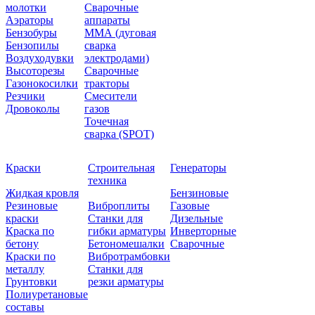
молотки
Сварочные
Аэраторы
аппараты
Бензобуры
ММА (дуговая
Бензопилы
сварка
Воздуходувки
электродами)
Высоторезы
Сварочные
Газонокосилки
тракторы
Резчики
Смесители
Дровоколы
газов
Точечная
сварка (SPOT)
Краски
Строительная
Генераторы
техника
Жидкая кровля
Бензиновые
Резиновые
Виброплиты
Газовые
краски
Станки для
Дизельные
Краска по
гибки арматуры
Инверторные
бетону
Бетономешалки
Сварочные
Краски по
Вибротрамбовки
металлу
Станки для
Грунтовки
резки арматуры
Полиуретановые
составы