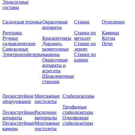
Эпоксидные
составы
Складская техника
Окрасочные
Станки
Отопление
аппараты
Ричтраки
Станки по
Камины
Ручные
Краскопульты
металлу
Котлы
гидравлические
Дорожно-
Станки по
Печи
Самоходные
разметочные
дереву
Электроштабелеры
машины
Станки по
Окрасочные
камню
аппараты и
агрегаты
Шпаклевочные
станции
Пескоструйное
Монтажные
Стабилизаторы
оборудование
пистолеты
Трехфазные
Пескоструйные
Расходные
стабилизаторы
аппараты
материалы
Однофазные
Пескоструйные
Монтажные
стабилизаторы
камеры
пистолеты