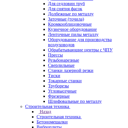
Для седловин труб
Для снятия фасок
Долбежные по металлу
Заточные (точила)
Кромкооблицовочные
Кузнечное оборудование
Ленточные пилы металлу
Оборудование для производства
воздуховодов
Обрабатывающие центры с ЧПУ
Прессы
Резьбонарезные
Сверлильные
Станки лазерной резки
Тиски
Токарные станки
Труборезы
Угловысечные
Фрезерные
Шлифовальные по металлу
Строительная техника
Назад
Строительная техника
Бетономешалки
Виброплиты