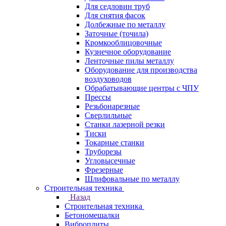
Для седловин труб
Для снятия фасок
Долбежные по металлу
Заточные (точила)
Кромкооблицовочные
Кузнечное оборудование
Ленточные пилы металлу
Оборудование для производства
воздуховодов
Обрабатывающие центры с ЧПУ
Прессы
Резьбонарезные
Сверлильные
Станки лазерной резки
Тиски
Токарные станки
Труборезы
Угловысечные
Фрезерные
Шлифовальные по металлу
Строительная техника
Назад
Строительная техника
Бетономешалки
Виброплиты