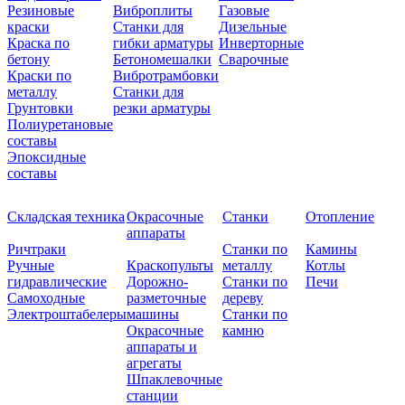
Резиновые
Виброплиты
Газовые
краски
Станки для
Дизельные
Краска по
гибки арматуры
Инверторные
бетону
Бетономешалки
Сварочные
Краски по
Вибротрамбовки
металлу
Станки для
Грунтовки
резки арматуры
Полиуретановые
составы
Эпоксидные
составы
Складская техника
Окрасочные
Станки
Отопление
аппараты
Ричтраки
Станки по
Камины
Ручные
Краскопульты
металлу
Котлы
гидравлические
Дорожно-
Станки по
Печи
Самоходные
разметочные
дереву
Электроштабелеры
машины
Станки по
Окрасочные
камню
аппараты и
агрегаты
Шпаклевочные
станции