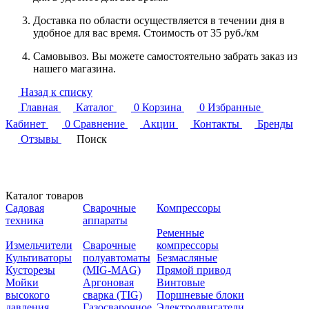
Доставка по области осуществляется в течении дня в
удобное для вас время. Стоимость от 35 руб./км
Самовывоз. Вы можете самостоятельно забрать заказ из
нашего магазина.
Назад к списку
Главная
Каталог
0
Корзина
0
Избранные
Кабинет
0
Сравнение
Акции
Контакты
Бренды
Отзывы
Поиск
Каталог товаров
Садовая
Сварочные
Компрессоры
техника
аппараты
Ременные
Измельчители
Сварочные
компрессоры
Культиваторы
полуавтоматы
Безмасляные
Кусторезы
(MIG-MAG)
Прямой привод
Мойки
Аргоновая
Винтовые
высокого
сварка (TIG)
Поршневые блоки
давления
Газосварочное
Электродвигатели