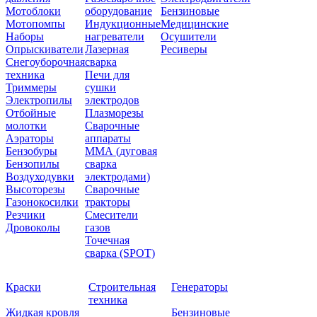
Мотоблоки
оборудование
Бензиновые
Мотопомпы
Индукционные
Медицинские
Наборы
нагреватели
Осушители
Опрыскиватели
Лазерная
Ресиверы
Снегоуборочная
сварка
техника
Печи для
Триммеры
сушки
Электропилы
электродов
Отбойные
Плазморезы
молотки
Сварочные
Аэраторы
аппараты
Бензобуры
ММА (дуговая
Бензопилы
сварка
Воздуходувки
электродами)
Высоторезы
Сварочные
Газонокосилки
тракторы
Резчики
Смесители
Дровоколы
газов
Точечная
сварка (SPOT)
Краски
Строительная
Генераторы
техника
Жидкая кровля
Бензиновые