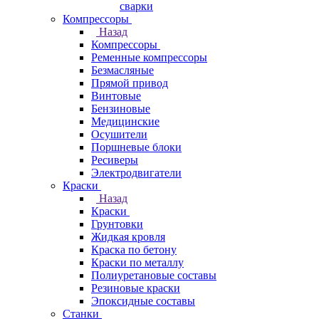
сварки
Компрессоры
Назад
Компрессоры
Ременные компрессоры
Безмасляные
Прямой привод
Винтовые
Бензиновые
Медицинские
Осушители
Поршневые блоки
Ресиверы
Электродвигатели
Краски
Назад
Краски
Грунтовки
Жидкая кровля
Краска по бетону
Краски по металлу
Полиуретановые составы
Резиновые краски
Эпоксидные составы
Станки