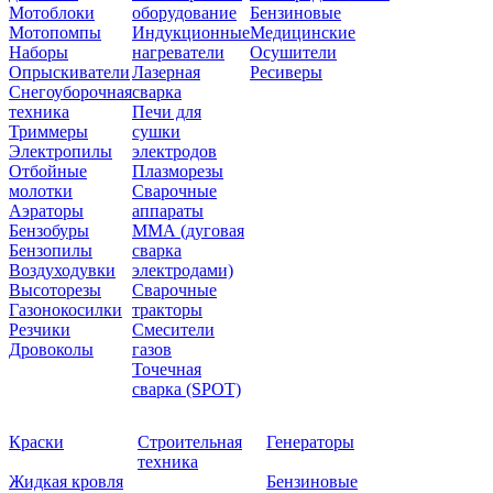
Мотоблоки
оборудование
Бензиновые
Мотопомпы
Индукционные
Медицинские
Наборы
нагреватели
Осушители
Опрыскиватели
Лазерная
Ресиверы
Снегоуборочная
сварка
техника
Печи для
Триммеры
сушки
Электропилы
электродов
Отбойные
Плазморезы
молотки
Сварочные
Аэраторы
аппараты
Бензобуры
ММА (дуговая
Бензопилы
сварка
Воздуходувки
электродами)
Высоторезы
Сварочные
Газонокосилки
тракторы
Резчики
Смесители
Дровоколы
газов
Точечная
сварка (SPOT)
Краски
Строительная
Генераторы
техника
Жидкая кровля
Бензиновые