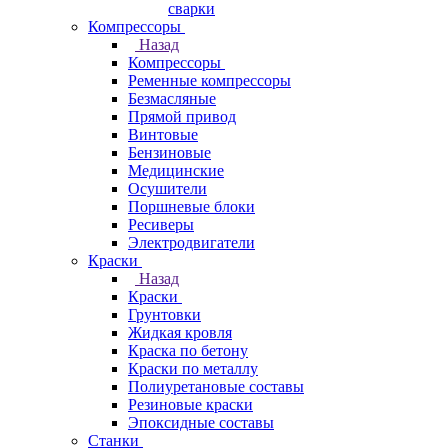
сварки
Компрессоры
Назад
Компрессоры
Ременные компрессоры
Безмасляные
Прямой привод
Винтовые
Бензиновые
Медицинские
Осушители
Поршневые блоки
Ресиверы
Электродвигатели
Краски
Назад
Краски
Грунтовки
Жидкая кровля
Краска по бетону
Краски по металлу
Полиуретановые составы
Резиновые краски
Эпоксидные составы
Станки