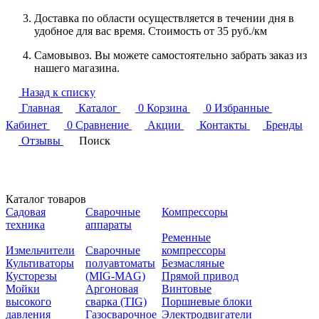
Доставка по области осуществляется в течении дня в
удобное для вас время. Стоимость от 35 руб./км
Самовывоз. Вы можете самостоятельно забрать заказ из
нашего магазина.
Назад к списку
Главная
Каталог
0
Корзина
0
Избранные
Кабинет
0
Сравнение
Акции
Контакты
Бренды
Отзывы
Поиск
Каталог товаров
Садовая
Сварочные
Компрессоры
техника
аппараты
Ременные
Измельчители
Сварочные
компрессоры
Культиваторы
полуавтоматы
Безмасляные
Кусторезы
(MIG-MAG)
Прямой привод
Мойки
Аргоновая
Винтовые
высокого
сварка (TIG)
Поршневые блоки
давления
Газосварочное
Электродвигатели