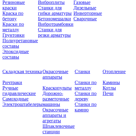
Резиновые
Виброплиты
Газовые
краски
Станки для
Дизельные
Краска по
гибки арматуры
Инверторные
бетону
Бетономешалки
Сварочные
Краски по
Вибротрамбовки
металлу
Станки для
Грунтовки
резки арматуры
Полиуретановые
составы
Эпоксидные
составы
Складская техника
Окрасочные
Станки
Отопление
аппараты
Ричтраки
Станки по
Камины
Ручные
Краскопульты
металлу
Котлы
гидравлические
Дорожно-
Станки по
Печи
Самоходные
разметочные
дереву
Электроштабелеры
машины
Станки по
Окрасочные
камню
аппараты и
агрегаты
Шпаклевочные
станции