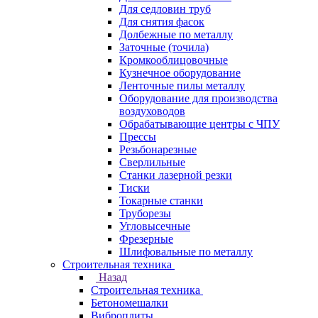
Для седловин труб
Для снятия фасок
Долбежные по металлу
Заточные (точила)
Кромкооблицовочные
Кузнечное оборудование
Ленточные пилы металлу
Оборудование для производства
воздуховодов
Обрабатывающие центры с ЧПУ
Прессы
Резьбонарезные
Сверлильные
Станки лазерной резки
Тиски
Токарные станки
Труборезы
Угловысечные
Фрезерные
Шлифовальные по металлу
Строительная техника
Назад
Строительная техника
Бетономешалки
Виброплиты