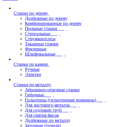
Станки по дереву
Долбежные по дереву
Комбинированные по дереву
Пильные станки
Строгальные
Стружкоотсосы
Токарные станки
Фрезерные
Шлифовальные
Станки по камню
Ручные
Электро
Станки по металлу
Абразивно-отрезные станки
Гибочные
Гильотины (гильотинные ножницы)
Для листового металла
Для седловин труб
Для снятия фасок
Долбежные по металлу
Заточные (точила)