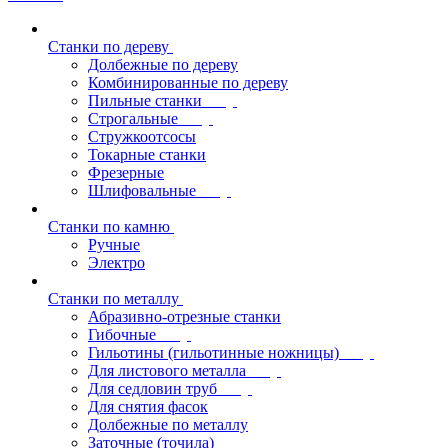
Станки по дереву
Долбежные по дереву
Комбинированные по дереву
Пильные станки
Строгальные
Стружкоотсосы
Токарные станки
Фрезерные
Шлифовальные
Станки по камню
Ручные
Электро
Станки по металлу
Абразивно-отрезные станки
Гибочные
Гильотины (гильотинные ножницы)
Для листового металла
Для седловин труб
Для снятия фасок
Долбежные по металлу
Заточные (точила)