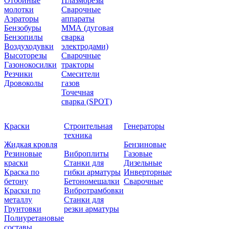
Отбойные
Плазморезы
молотки
Сварочные
Аэраторы
аппараты
Бензобуры
ММА (дуговая
Бензопилы
сварка
Воздуходувки
электродами)
Высоторезы
Сварочные
Газонокосилки
тракторы
Резчики
Смесители
Дровоколы
газов
Точечная
сварка (SPOT)
Краски
Строительная
Генераторы
техника
Жидкая кровля
Бензиновые
Резиновые
Виброплиты
Газовые
краски
Станки для
Дизельные
Краска по
гибки арматуры
Инверторные
бетону
Бетономешалки
Сварочные
Краски по
Вибротрамбовки
металлу
Станки для
Грунтовки
резки арматуры
Полиуретановые
составы