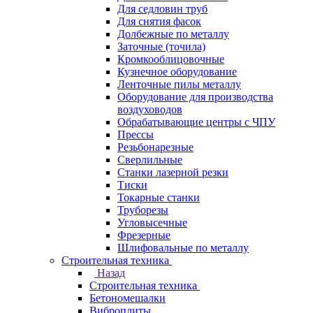
Для седловин труб
Для снятия фасок
Долбежные по металлу
Заточные (точила)
Кромкооблицовочные
Кузнечное оборудование
Ленточные пилы металлу
Оборудование для производства
воздуховодов
Обрабатывающие центры с ЧПУ
Прессы
Резьбонарезные
Сверлильные
Станки лазерной резки
Тиски
Токарные станки
Труборезы
Угловысечные
Фрезерные
Шлифовальные по металлу
Строительная техника
Назад
Строительная техника
Бетономешалки
Виброплиты