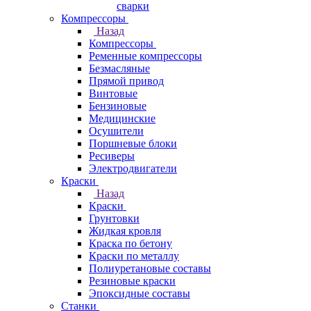
сварки
Компрессоры
Назад
Компрессоры
Ременные компрессоры
Безмасляные
Прямой привод
Винтовые
Бензиновые
Медицинские
Осушители
Поршневые блоки
Ресиверы
Электродвигатели
Краски
Назад
Краски
Грунтовки
Жидкая кровля
Краска по бетону
Краски по металлу
Полиуретановые составы
Резиновые краски
Эпоксидные составы
Станки