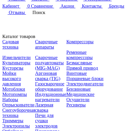
Кабинет
0
Сравнение
Акции
Контакты
Бренды
Отзывы
Поиск
Каталог товаров
Садовая
Сварочные
Компрессоры
техника
аппараты
Ременные
Измельчители
Сварочные
компрессоры
Культиваторы
полуавтоматы
Безмасляные
Кусторезы
(MIG-MAG)
Прямой привод
Мойки
Аргоновая
Винтовые
высокого
сварка (TIG)
Поршневые блоки
давления
Газосварочное
Электродвигатели
Мотоблоки
оборудование
Бензиновые
Мотопомпы
Индукционные
Медицинские
Наборы
нагреватели
Осушители
Опрыскиватели
Лазерная
Ресиверы
Снегоуборочная
сварка
техника
Печи для
Триммеры
сушки
Электропилы
электродов