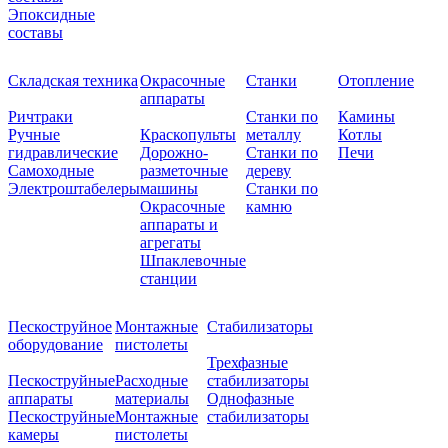
Эпоксидные
составы
Складская техника
Окрасочные
Станки
Отопление
аппараты
Ричтраки
Станки по
Камины
Ручные
Краскопульты
металлу
Котлы
гидравлические
Дорожно-
Станки по
Печи
Самоходные
разметочные
дереву
Электроштабелеры
машины
Станки по
Окрасочные
камню
аппараты и
агрегаты
Шпаклевочные
станции
Пескоструйное
Монтажные
Стабилизаторы
оборудование
пистолеты
Трехфазные
Пескоструйные
Расходные
стабилизаторы
аппараты
материалы
Однофазные
Пескоструйные
Монтажные
стабилизаторы
камеры
пистолеты