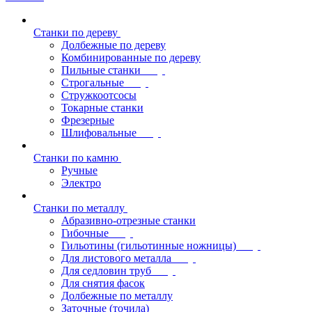
Станки по дереву
Долбежные по дереву
Комбинированные по дереву
Пильные станки
Строгальные
Стружкоотсосы
Токарные станки
Фрезерные
Шлифовальные
Станки по камню
Ручные
Электро
Станки по металлу
Абразивно-отрезные станки
Гибочные
Гильотины (гильотинные ножницы)
Для листового металла
Для седловин труб
Для снятия фасок
Долбежные по металлу
Заточные (точила)