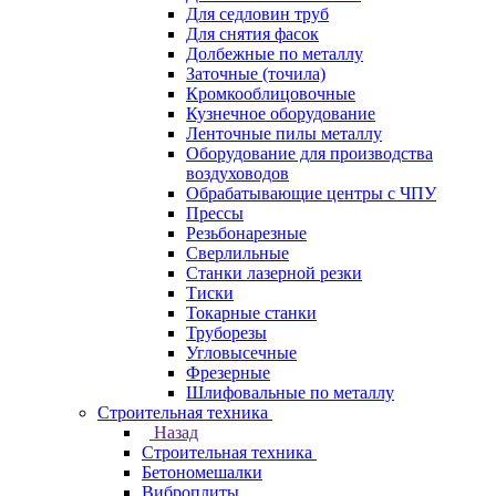
Для седловин труб
Для снятия фасок
Долбежные по металлу
Заточные (точила)
Кромкооблицовочные
Кузнечное оборудование
Ленточные пилы металлу
Оборудование для производства
воздуховодов
Обрабатывающие центры с ЧПУ
Прессы
Резьбонарезные
Сверлильные
Станки лазерной резки
Тиски
Токарные станки
Труборезы
Угловысечные
Фрезерные
Шлифовальные по металлу
Строительная техника
Назад
Строительная техника
Бетономешалки
Виброплиты