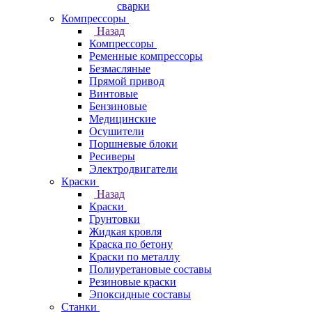
сварки
Компрессоры
Назад
Компрессоры
Ременные компрессоры
Безмасляные
Прямой привод
Винтовые
Бензиновые
Медицинские
Осушители
Поршневые блоки
Ресиверы
Электродвигатели
Краски
Назад
Краски
Грунтовки
Жидкая кровля
Краска по бетону
Краски по металлу
Полиуретановые составы
Резиновые краски
Эпоксидные составы
Станки