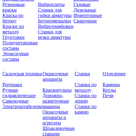
Резиновые
Виброплиты
Газовые
краски
Станки для
Дизельные
Краска по
гибки арматуры
Инверторные
бетону
Бетономешалки
Сварочные
Краски по
Вибротрамбовки
металлу
Станки для
Грунтовки
резки арматуры
Полиуретановые
составы
Эпоксидные
составы
Складская техника
Окрасочные
Станки
Отопление
аппараты
Ричтраки
Станки по
Камины
Ручные
Краскопульты
металлу
Котлы
гидравлические
Дорожно-
Станки по
Печи
Самоходные
разметочные
дереву
Электроштабелеры
машины
Станки по
Окрасочные
камню
аппараты и
агрегаты
Шпаклевочные
станции