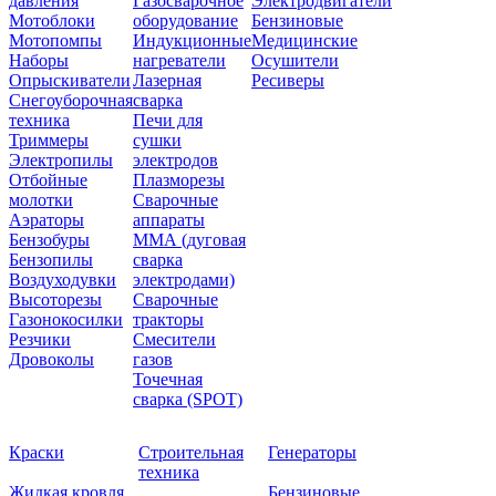
давления
Газосварочное
Электродвигатели
Мотоблоки
оборудование
Бензиновые
Мотопомпы
Индукционные
Медицинские
Наборы
нагреватели
Осушители
Опрыскиватели
Лазерная
Ресиверы
Снегоуборочная
сварка
техника
Печи для
Триммеры
сушки
Электропилы
электродов
Отбойные
Плазморезы
молотки
Сварочные
Аэраторы
аппараты
Бензобуры
ММА (дуговая
Бензопилы
сварка
Воздуходувки
электродами)
Высоторезы
Сварочные
Газонокосилки
тракторы
Резчики
Смесители
Дровоколы
газов
Точечная
сварка (SPOT)
Краски
Строительная
Генераторы
техника
Жидкая кровля
Бензиновые