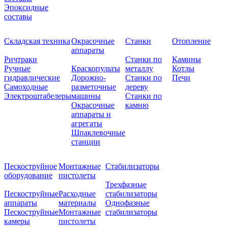
Эпоксидные
составы
Складская техника
Окрасочные
Станки
Отопление
аппараты
Ричтраки
Станки по
Камины
Ручные
Краскопульты
металлу
Котлы
гидравлические
Дорожно-
Станки по
Печи
Самоходные
разметочные
дереву
Электроштабелеры
машины
Станки по
Окрасочные
камню
аппараты и
агрегаты
Шпаклевочные
станции
Пескоструйное
Монтажные
Стабилизаторы
оборудование
пистолеты
Трехфазные
Пескоструйные
Расходные
стабилизаторы
аппараты
материалы
Однофазные
Пескоструйные
Монтажные
стабилизаторы
камеры
пистолеты