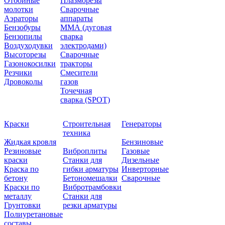
Отбойные
Плазморезы
молотки
Сварочные
Аэраторы
аппараты
Бензобуры
ММА (дуговая
Бензопилы
сварка
Воздуходувки
электродами)
Высоторезы
Сварочные
Газонокосилки
тракторы
Резчики
Смесители
Дровоколы
газов
Точечная
сварка (SPOT)
Краски
Строительная
Генераторы
техника
Жидкая кровля
Бензиновые
Резиновые
Виброплиты
Газовые
краски
Станки для
Дизельные
Краска по
гибки арматуры
Инверторные
бетону
Бетономешалки
Сварочные
Краски по
Вибротрамбовки
металлу
Станки для
Грунтовки
резки арматуры
Полиуретановые
составы