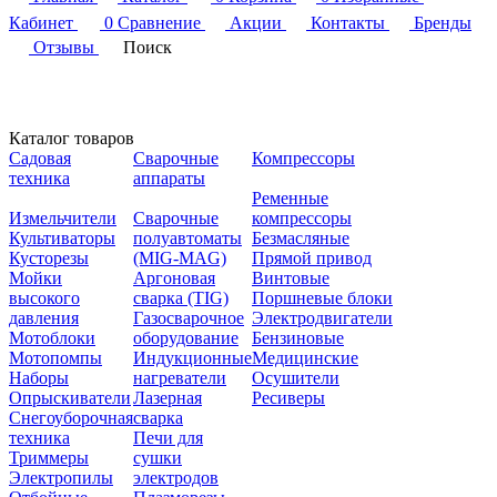
Кабинет
0
Сравнение
Акции
Контакты
Бренды
Отзывы
Поиск
Каталог товаров
Садовая
Сварочные
Компрессоры
техника
аппараты
Ременные
Измельчители
Сварочные
компрессоры
Культиваторы
полуавтоматы
Безмасляные
Кусторезы
(MIG-MAG)
Прямой привод
Мойки
Аргоновая
Винтовые
высокого
сварка (TIG)
Поршневые блоки
давления
Газосварочное
Электродвигатели
Мотоблоки
оборудование
Бензиновые
Мотопомпы
Индукционные
Медицинские
Наборы
нагреватели
Осушители
Опрыскиватели
Лазерная
Ресиверы
Снегоуборочная
сварка
техника
Печи для
Триммеры
сушки
Электропилы
электродов