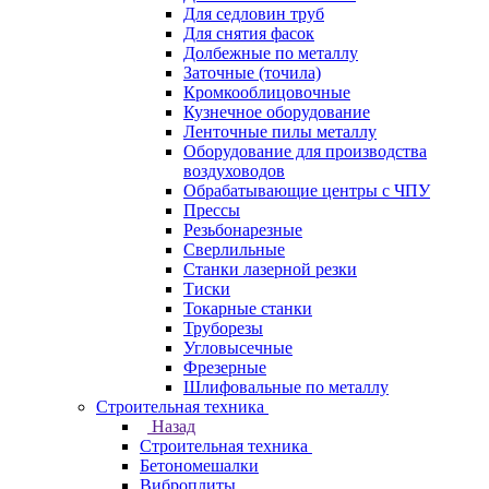
Для седловин труб
Для снятия фасок
Долбежные по металлу
Заточные (точила)
Кромкооблицовочные
Кузнечное оборудование
Ленточные пилы металлу
Оборудование для производства
воздуховодов
Обрабатывающие центры с ЧПУ
Прессы
Резьбонарезные
Сверлильные
Станки лазерной резки
Тиски
Токарные станки
Труборезы
Угловысечные
Фрезерные
Шлифовальные по металлу
Строительная техника
Назад
Строительная техника
Бетономешалки
Виброплиты