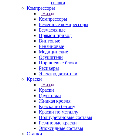
сварки
Компрессоры
Назад
Компрессоры
Ременные компрессоры
Безмасляные
Прямой привод
Винтовые
Бензиновые
Медицинские
Осушители
Поршневые блоки
Ресиверы
Электродвигатели
Краски
Назад
Краски
Грунтовки
Жидкая кровля
Краска по бетону
Краски по металлу
Полиуретановые составы
Резиновые краски
Эпоксидные составы
Станки