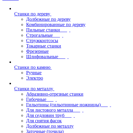
Станки по дереву
Долбежные по дереву
Комбинированные по дереву
Пильные станки
Строгальные
Стружкоотсосы
Токарные станки
Фрезерные
Шлифовальные
Станки по камню
Ручные
Электро
Станки по металлу
Абразивно-отрезные станки
Гибочные
Гильотины (гильотинные ножницы)
Для листового металла
Для седловин труб
Для снятия фасок
Долбежные по металлу
Заточные (точила)