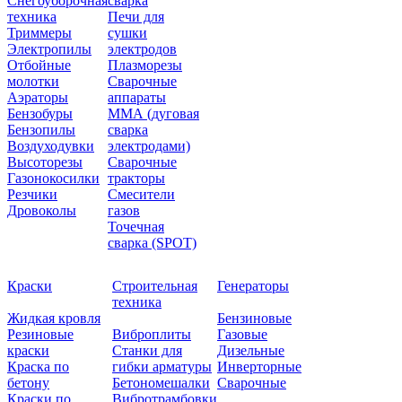
Снегоуборочная
сварка
техника
Печи для
Триммеры
сушки
Электропилы
электродов
Отбойные
Плазморезы
молотки
Сварочные
Аэраторы
аппараты
Бензобуры
ММА (дуговая
Бензопилы
сварка
Воздуходувки
электродами)
Высоторезы
Сварочные
Газонокосилки
тракторы
Резчики
Смесители
Дровоколы
газов
Точечная
сварка (SPOT)
Краски
Строительная
Генераторы
техника
Жидкая кровля
Бензиновые
Резиновые
Виброплиты
Газовые
краски
Станки для
Дизельные
Краска по
гибки арматуры
Инверторные
бетону
Бетономешалки
Сварочные
Краски по
Вибротрамбовки