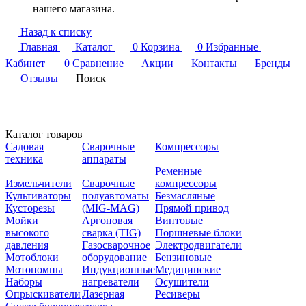
нашего магазина.
Назад к списку
Главная
Каталог
0
Корзина
0
Избранные
Кабинет
0
Сравнение
Акции
Контакты
Бренды
Отзывы
Поиск
Каталог товаров
Садовая
Сварочные
Компрессоры
техника
аппараты
Ременные
Измельчители
Сварочные
компрессоры
Культиваторы
полуавтоматы
Безмасляные
Кусторезы
(MIG-MAG)
Прямой привод
Мойки
Аргоновая
Винтовые
высокого
сварка (TIG)
Поршневые блоки
давления
Газосварочное
Электродвигатели
Мотоблоки
оборудование
Бензиновые
Мотопомпы
Индукционные
Медицинские
Наборы
нагреватели
Осушители
Опрыскиватели
Лазерная
Ресиверы