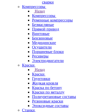
сварки
Компрессоры
Назад
Компрессоры
Ременные компрессоры
Безмасляные
Прямой привод
Винтовые
Бензиновые
Медицинские
Осушители
Поршневые блоки
Ресиверы
Электродвигатели
Краски
Назад
Краски
Грунтовки
Жидкая кровля
Краска по бетону
Краски по металлу
Полиуретановые составы
Резиновые краски
Эпоксидные составы
Станки