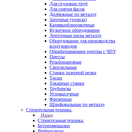
Для седловин труб
Для снятия фасок
Долбежные по металлу
Заточные (точила)
Кромкооблицовочные
Кузнечное оборудование
Ленточные пилы металлу
Оборудование для производства
воздуховодов
Обрабатывающие центры с ЧПУ
Прессы
Резьбонарезные
Сверлильные
Станки лазерной резки
Тиски
Токарные станки
Труборезы
Угловысечные
Фрезерные
Шлифовальные по металлу
Строительная техника
Назад
Строительная техника
Бетономешалки
Виброплиты