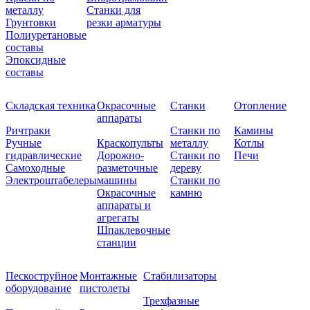
металлу
Станки для
Грунтовки
резки арматуры
Полиуретановые
составы
Эпоксидные
составы
Складская техника
Окрасочные
Станки
Отопление
аппараты
Ричтраки
Станки по
Камины
Ручные
Краскопульты
металлу
Котлы
гидравлические
Дорожно-
Станки по
Печи
Самоходные
разметочные
дереву
Электроштабелеры
машины
Станки по
Окрасочные
камню
аппараты и
агрегаты
Шпаклевочные
станции
Пескоструйное
Монтажные
Стабилизаторы
оборудование
пистолеты
Трехфазные