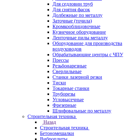
Для седловин труб
Для снятия фасок
Долбежные по металлу
Заточные (точила)
Кромкооблицовочные
Кузнечное оборудование
Ленточные пилы металлу
Оборудование для производства
воздуховодов
Обрабатывающие центры с ЧПУ
Прессы
Резьбонарезные
Сверлильные
Станки лазерной резки
Тиски
Токарные станки
Труборезы
Угловысечные
Фрезерные
Шлифовальные по металлу
Строительная техника
Назад
Строительная техника
Бетономешалки
Виброплиты