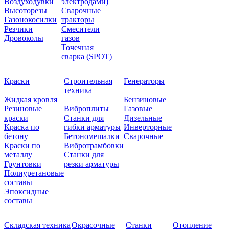
Воздуходувки
электродами)
Высоторезы
Сварочные
Газонокосилки
тракторы
Резчики
Смесители
Дровоколы
газов
Точечная
сварка (SPOT)
Краски
Строительная
Генераторы
техника
Жидкая кровля
Бензиновые
Резиновые
Виброплиты
Газовые
краски
Станки для
Дизельные
Краска по
гибки арматуры
Инверторные
бетону
Бетономешалки
Сварочные
Краски по
Вибротрамбовки
металлу
Станки для
Грунтовки
резки арматуры
Полиуретановые
составы
Эпоксидные
составы
Складская техника
Окрасочные
Станки
Отопление