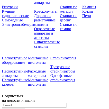
аппараты
Ричтраки
Станки по
Камины
Ручные
Краскопульты
металлу
Котлы
гидравлические
Дорожно-
Станки по
Печи
Самоходные
разметочные
дереву
Электроштабелеры
машины
Станки по
Окрасочные
камню
аппараты и
агрегаты
Шпаклевочные
станции
Пескоструйное
Монтажные
Стабилизаторы
оборудование
пистолеты
Трехфазные
Пескоструйные
Расходные
стабилизаторы
аппараты
материалы
Однофазные
Пескоструйные
Монтажные
стабилизаторы
камеры
пистолеты
Подписаться
на новости и акции