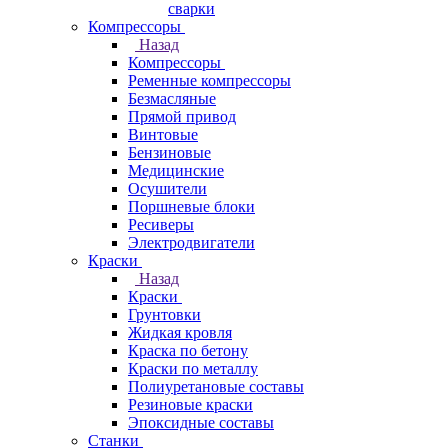
сварки
Компрессоры
Назад
Компрессоры
Ременные компрессоры
Безмасляные
Прямой привод
Винтовые
Бензиновые
Медицинские
Осушители
Поршневые блоки
Ресиверы
Электродвигатели
Краски
Назад
Краски
Грунтовки
Жидкая кровля
Краска по бетону
Краски по металлу
Полиуретановые составы
Резиновые краски
Эпоксидные составы
Станки