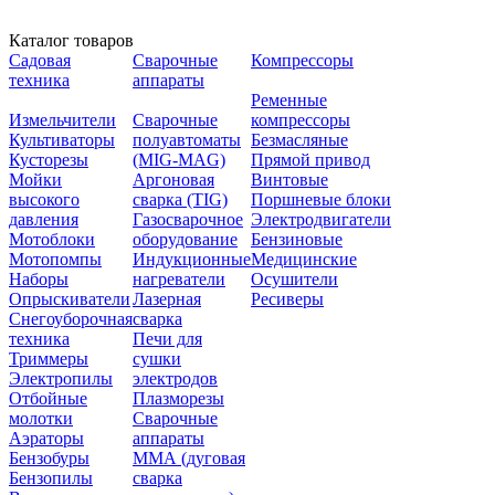
Каталог товаров
Садовая
Сварочные
Компрессоры
техника
аппараты
Ременные
Измельчители
Сварочные
компрессоры
Культиваторы
полуавтоматы
Безмасляные
Кусторезы
(MIG-MAG)
Прямой привод
Мойки
Аргоновая
Винтовые
высокого
сварка (TIG)
Поршневые блоки
давления
Газосварочное
Электродвигатели
Мотоблоки
оборудование
Бензиновые
Мотопомпы
Индукционные
Медицинские
Наборы
нагреватели
Осушители
Опрыскиватели
Лазерная
Ресиверы
Снегоуборочная
сварка
техника
Печи для
Триммеры
сушки
Электропилы
электродов
Отбойные
Плазморезы
молотки
Сварочные
Аэраторы
аппараты
Бензобуры
ММА (дуговая
Бензопилы
сварка