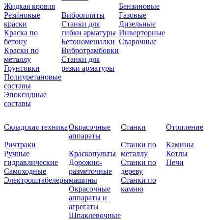
Жидкая кровля
Бензиновые
Резиновые
Виброплиты
Газовые
краски
Станки для
Дизельные
Краска по
гибки арматуры
Инверторные
бетону
Бетономешалки
Сварочные
Краски по
Вибротрамбовки
металлу
Станки для
Грунтовки
резки арматуры
Полиуретановые
составы
Эпоксидные
составы
Складская техника
Окрасочные
Станки
Отопление
аппараты
Ричтраки
Станки по
Камины
Ручные
Краскопульты
металлу
Котлы
гидравлические
Дорожно-
Станки по
Печи
Самоходные
разметочные
дереву
Электроштабелеры
машины
Станки по
Окрасочные
камню
аппараты и
агрегаты
Шпаклевочные