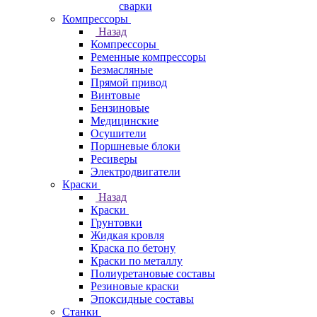
сварки
Компрессоры
Назад
Компрессоры
Ременные компрессоры
Безмасляные
Прямой привод
Винтовые
Бензиновые
Медицинские
Осушители
Поршневые блоки
Ресиверы
Электродвигатели
Краски
Назад
Краски
Грунтовки
Жидкая кровля
Краска по бетону
Краски по металлу
Полиуретановые составы
Резиновые краски
Эпоксидные составы
Станки