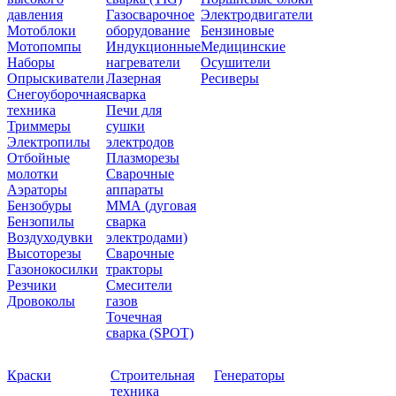
давления
Газосварочное
Электродвигатели
Мотоблоки
оборудование
Бензиновые
Мотопомпы
Индукционные
Медицинские
Наборы
нагреватели
Осушители
Опрыскиватели
Лазерная
Ресиверы
Снегоуборочная
сварка
техника
Печи для
Триммеры
сушки
Электропилы
электродов
Отбойные
Плазморезы
молотки
Сварочные
Аэраторы
аппараты
Бензобуры
ММА (дуговая
Бензопилы
сварка
Воздуходувки
электродами)
Высоторезы
Сварочные
Газонокосилки
тракторы
Резчики
Смесители
Дровоколы
газов
Точечная
сварка (SPOT)
Краски
Строительная
Генераторы
техника