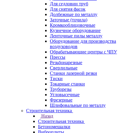
Для седловин труб
Для снятия фасок
Долбежные по металлу
Заточные (точила)
Кромкооблицовочные
Кузнечное оборудование
Ленточные пилы металлу
Оборудование для производства
воздуховодов
Обрабатывающие центры с ЧПУ
Прессы
Резьбонарезные
Сверлильные
Станки лазерной резки
Тиски
Токарные станки
Труборезы
Угловысечные
Фрезерные
Шлифовальные по металлу
Строительная техника
Назад
Строительная техника
Бетономешалки
Виброплиты