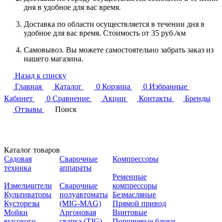
дня в удобное для вас время.
Доставка по области осуществляется в течении дня в
удобное для вас время. Стоимость от 35 руб./км
Самовывоз. Вы можете самостоятельно забрать заказ из
нашего магазина.
Назад к списку
Главная
Каталог
0
Корзина
0
Избранные
Кабинет
0
Сравнение
Акции
Контакты
Бренды
Отзывы
Поиск
Каталог товаров
Садовая
Сварочные
Компрессоры
техника
аппараты
Ременные
Измельчители
Сварочные
компрессоры
Культиваторы
полуавтоматы
Безмасляные
Кусторезы
(MIG-MAG)
Прямой привод
Мойки
Аргоновая
Винтовые
высокого
сварка (TIG)
Поршневые блоки