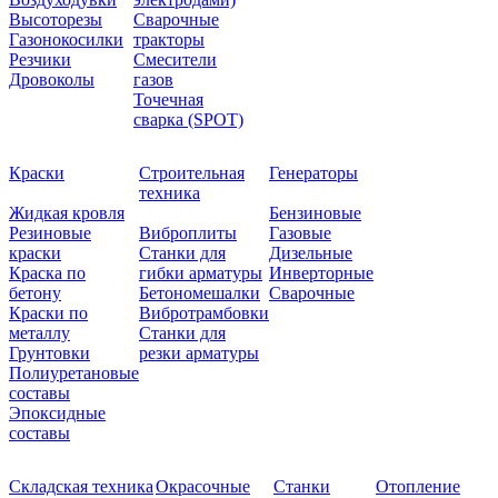
Высоторезы
Сварочные
Газонокосилки
тракторы
Резчики
Смесители
Дровоколы
газов
Точечная
сварка (SPOT)
Краски
Строительная
Генераторы
техника
Жидкая кровля
Бензиновые
Резиновые
Виброплиты
Газовые
краски
Станки для
Дизельные
Краска по
гибки арматуры
Инверторные
бетону
Бетономешалки
Сварочные
Краски по
Вибротрамбовки
металлу
Станки для
Грунтовки
резки арматуры
Полиуретановые
составы
Эпоксидные
составы
Складская техника
Окрасочные
Станки
Отопление