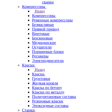
сварки
Компрессоры
Назад
Компрессоры
Ременные компрессоры
Безмасляные
Прямой привод
Винтовые
Бензиновые
Медицинские
Осушители
Поршневые блоки
Ресиверы
Электродвигатели
Краски
Назад
Краски
Грунтовки
Жидкая кровля
Краска по бетону
Краски по металлу
Полиуретановые составы
Резиновые краски
Эпоксидные составы
Станки