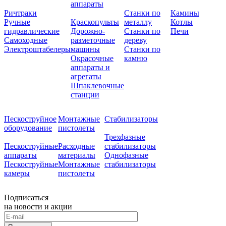
аппараты
Ричтраки
Станки по
Камины
Ручные
Краскопульты
металлу
Котлы
гидравлические
Дорожно-
Станки по
Печи
Самоходные
разметочные
дереву
Электроштабелеры
машины
Станки по
Окрасочные
камню
аппараты и
агрегаты
Шпаклевочные
станции
Пескоструйное
Монтажные
Стабилизаторы
оборудование
пистолеты
Трехфазные
Пескоструйные
Расходные
стабилизаторы
аппараты
материалы
Однофазные
Пескоструйные
Монтажные
стабилизаторы
камеры
пистолеты
Подписаться
на новости и акции