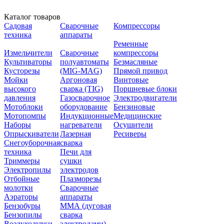
Каталог товаров
Садовая
Сварочные
Компрессоры
техника
аппараты
Ременные
Измельчители
Сварочные
компрессоры
Культиваторы
полуавтоматы
Безмасляные
Кусторезы
(MIG-MAG)
Прямой привод
Мойки
Аргоновая
Винтовые
высокого
сварка (TIG)
Поршневые блоки
давления
Газосварочное
Электродвигатели
Мотоблоки
оборудование
Бензиновые
Мотопомпы
Индукционные
Медицинские
Наборы
нагреватели
Осушители
Опрыскиватели
Лазерная
Ресиверы
Снегоуборочная
сварка
техника
Печи для
Триммеры
сушки
Электропилы
электродов
Отбойные
Плазморезы
молотки
Сварочные
Аэраторы
аппараты
Бензобуры
ММА (дуговая
Бензопилы
сварка
Воздуходувки
электродами)