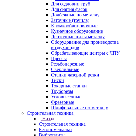
Для седловин труб
Для снятия фасок
Долбежные по металлу
Заточные (точила)
Кромкооблицовочные
Кузнечное оборудование
Ленточные пилы металлу
Оборудование для производства
воздуховодов
Обрабатывающие центры с ЧПУ
Прессы
Резьбонарезные
Сверлильные
Станки лазерной резки
Тиски
Токарные станки
Труборезы
Угловысечные
Фрезерные
Шлифовальные по металлу
Строительная техника
Назад
Строительная техника
Бетономешалки
Виброплиты