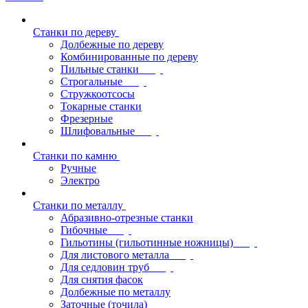
Станки по дереву
Долбежные по дереву
Комбинированные по дереву
Пильные станки
Строгальные
Стружкоотсосы
Токарные станки
Фрезерные
Шлифовальные
Станки по камню
Ручные
Электро
Станки по металлу
Абразивно-отрезные станки
Гибочные
Гильотины (гильотинные ножницы)
Для листового металла
Для седловин труб
Для снятия фасок
Долбежные по металлу
Заточные (точила)