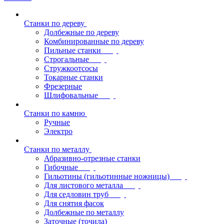
Станки по дереву
Долбежные по дереву
Комбинированные по дереву
Пильные станки
Строгальные
Стружкоотсосы
Токарные станки
Фрезерные
Шлифовальные
Станки по камню
Ручные
Электро
Станки по металлу
Абразивно-отрезные станки
Гибочные
Гильотины (гильотинные ножницы)
Для листового металла
Для седловин труб
Для снятия фасок
Долбежные по металлу
Заточные (точила)