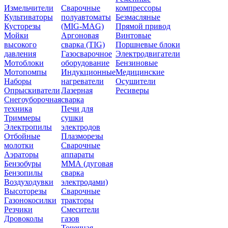
Измельчители
Сварочные
компрессоры
Культиваторы
полуавтоматы
Безмасляные
Кусторезы
(MIG-MAG)
Прямой привод
Мойки
Аргоновая
Винтовые
высокого
сварка (TIG)
Поршневые блоки
давления
Газосварочное
Электродвигатели
Мотоблоки
оборудование
Бензиновые
Мотопомпы
Индукционные
Медицинские
Наборы
нагреватели
Осушители
Опрыскиватели
Лазерная
Ресиверы
Снегоуборочная
сварка
техника
Печи для
Триммеры
сушки
Электропилы
электродов
Отбойные
Плазморезы
молотки
Сварочные
Аэраторы
аппараты
Бензобуры
ММА (дуговая
Бензопилы
сварка
Воздуходувки
электродами)
Высоторезы
Сварочные
Газонокосилки
тракторы
Резчики
Смесители
Дровоколы
газов
Точечная