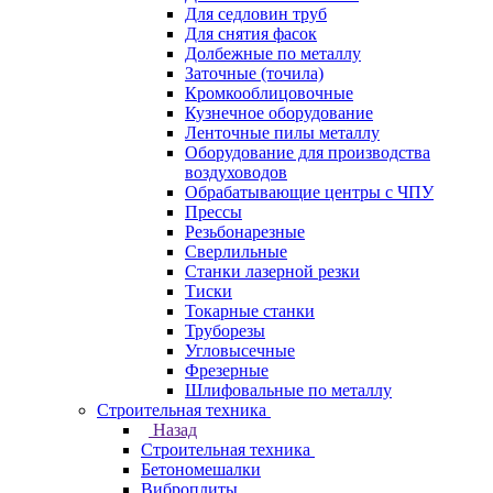
Для седловин труб
Для снятия фасок
Долбежные по металлу
Заточные (точила)
Кромкооблицовочные
Кузнечное оборудование
Ленточные пилы металлу
Оборудование для производства
воздуховодов
Обрабатывающие центры с ЧПУ
Прессы
Резьбонарезные
Сверлильные
Станки лазерной резки
Тиски
Токарные станки
Труборезы
Угловысечные
Фрезерные
Шлифовальные по металлу
Строительная техника
Назад
Строительная техника
Бетономешалки
Виброплиты