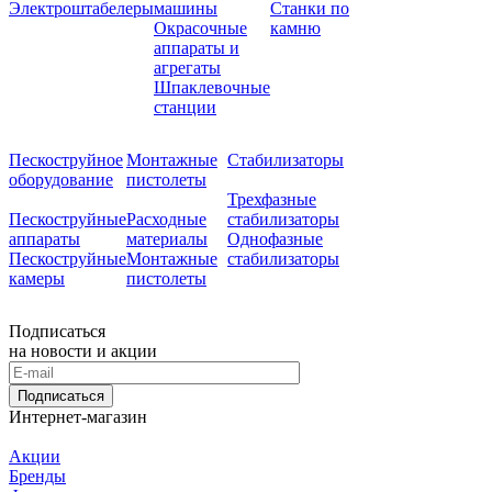
Электроштабелеры
машины
Станки по
Окрасочные
камню
аппараты и
агрегаты
Шпаклевочные
станции
Пескоструйное
Монтажные
Стабилизаторы
оборудование
пистолеты
Трехфазные
Пескоструйные
Расходные
стабилизаторы
аппараты
материалы
Однофазные
Пескоструйные
Монтажные
стабилизаторы
камеры
пистолеты
Подписаться
на новости и акции
Подписаться
Интернет-магазин
Акции
Бренды