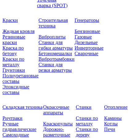
сварка (SPOT)
Краски
Строительная
Генераторы
техника
Жидкая кровля
Бензиновые
Резиновые
Виброплиты
Газовые
краски
Станки для
Дизельные
Краска по
гибки арматуры
Инверторные
бетону
Бетономешалки
Сварочные
Краски по
Вибротрамбовки
металлу
Станки для
Грунтовки
резки арматуры
Полиуретановые
составы
Эпоксидные
составы
Складская техника
Окрасочные
Станки
Отопление
аппараты
Ричтраки
Станки по
Камины
Ручные
Краскопульты
металлу
Котлы
гидравлические
Дорожно-
Станки по
Печи
Самоходные
разметочные
дереву