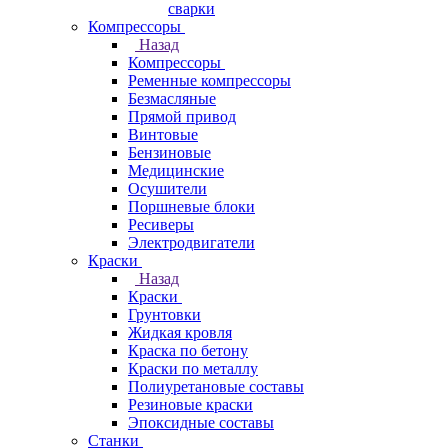
сварки
Компрессоры
Назад
Компрессоры
Ременные компрессоры
Безмасляные
Прямой привод
Винтовые
Бензиновые
Медицинские
Осушители
Поршневые блоки
Ресиверы
Электродвигатели
Краски
Назад
Краски
Грунтовки
Жидкая кровля
Краска по бетону
Краски по металлу
Полиуретановые составы
Резиновые краски
Эпоксидные составы
Станки