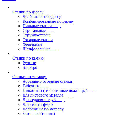
Станки по дереву
Долбежные по дереву
Комбинированные по дереву
Пильные станки
Строгальные
Стружкоотсосы
Токарные станки
Фрезерные
Шлифовальные
Станки по камню
Ручные
Электро
Станки по металлу
Абразивно-отрезные станки
Гибочные
Гильотины (гильотинные ножницы)
Для листового металла
Для седловин труб
Для снятия фасок
Долбежные по металлу
Заточные (точила)