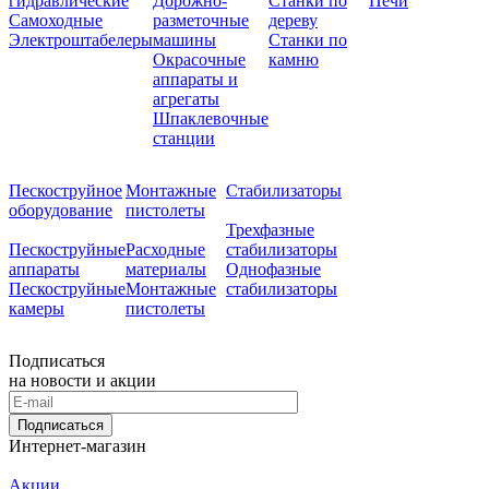
гидравлические
Дорожно-
Станки по
Печи
Самоходные
разметочные
дереву
Электроштабелеры
машины
Станки по
Окрасочные
камню
аппараты и
агрегаты
Шпаклевочные
станции
Пескоструйное
Монтажные
Стабилизаторы
оборудование
пистолеты
Трехфазные
Пескоструйные
Расходные
стабилизаторы
аппараты
материалы
Однофазные
Пескоструйные
Монтажные
стабилизаторы
камеры
пистолеты
Подписаться
на новости и акции
Подписаться
Интернет-магазин
Акции