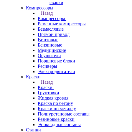
сварки
Компрессоры
Назад
Компрессоры
Ременные компрессоры
Безмасляные
Прямой привод
Винтовые
Бензиновые
Медицинские
Осушители
Поршневые блоки
Ресиверы
Электродвигатели
Краски
Назад
Краски
Грунтовки
Жидкая кровля
Краска по бетону
Краски по металлу
Полиуретановые составы
Резиновые краски
Эпоксидные составы
Станки