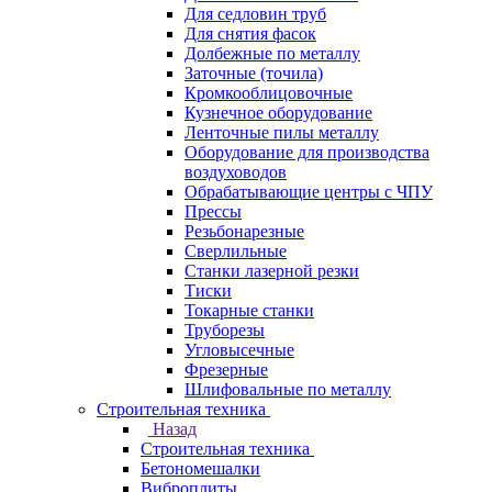
Для седловин труб
Для снятия фасок
Долбежные по металлу
Заточные (точила)
Кромкооблицовочные
Кузнечное оборудование
Ленточные пилы металлу
Оборудование для производства
воздуховодов
Обрабатывающие центры с ЧПУ
Прессы
Резьбонарезные
Сверлильные
Станки лазерной резки
Тиски
Токарные станки
Труборезы
Угловысечные
Фрезерные
Шлифовальные по металлу
Строительная техника
Назад
Строительная техника
Бетономешалки
Виброплиты