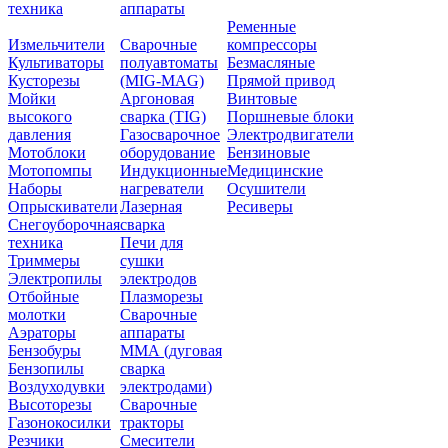
техника
аппараты
Ременные
Измельчители
Сварочные
компрессоры
Культиваторы
полуавтоматы
Безмасляные
Кусторезы
(MIG-MAG)
Прямой привод
Мойки
Аргоновая
Винтовые
высокого
сварка (TIG)
Поршневые блоки
давления
Газосварочное
Электродвигатели
Мотоблоки
оборудование
Бензиновые
Мотопомпы
Индукционные
Медицинские
Наборы
нагреватели
Осушители
Опрыскиватели
Лазерная
Ресиверы
Снегоуборочная
сварка
техника
Печи для
Триммеры
сушки
Электропилы
электродов
Отбойные
Плазморезы
молотки
Сварочные
Аэраторы
аппараты
Бензобуры
ММА (дуговая
Бензопилы
сварка
Воздуходувки
электродами)
Высоторезы
Сварочные
Газонокосилки
тракторы
Резчики
Смесители