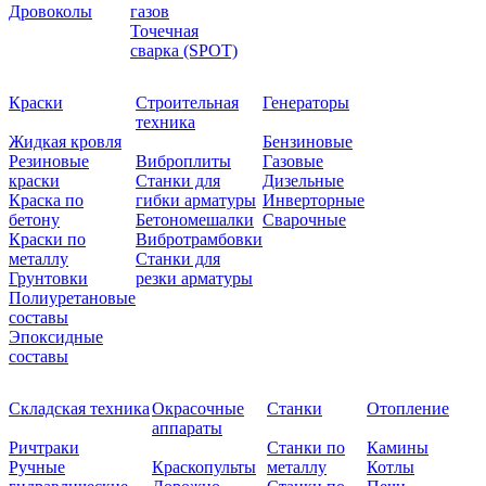
Дровоколы
газов
Точечная
сварка (SPOT)
Краски
Строительная
Генераторы
техника
Жидкая кровля
Бензиновые
Резиновые
Виброплиты
Газовые
краски
Станки для
Дизельные
Краска по
гибки арматуры
Инверторные
бетону
Бетономешалки
Сварочные
Краски по
Вибротрамбовки
металлу
Станки для
Грунтовки
резки арматуры
Полиуретановые
составы
Эпоксидные
составы
Складская техника
Окрасочные
Станки
Отопление
аппараты
Ричтраки
Станки по
Камины
Ручные
Краскопульты
металлу
Котлы