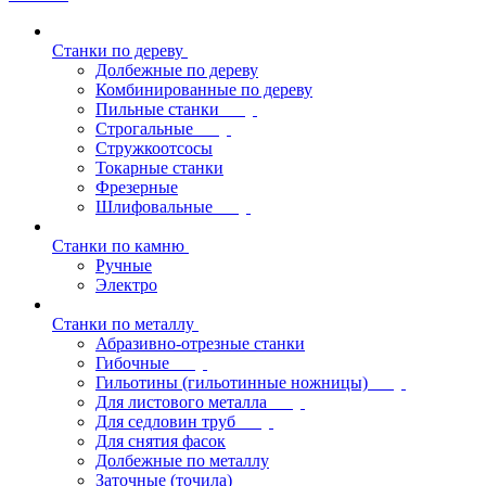
Станки по дереву
Долбежные по дереву
Комбинированные по дереву
Пильные станки
Строгальные
Стружкоотсосы
Токарные станки
Фрезерные
Шлифовальные
Станки по камню
Ручные
Электро
Станки по металлу
Абразивно-отрезные станки
Гибочные
Гильотины (гильотинные ножницы)
Для листового металла
Для седловин труб
Для снятия фасок
Долбежные по металлу
Заточные (точила)