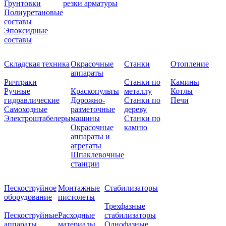
Грунтовки
резки арматуры
Полиуретановые
составы
Эпоксидные
составы
Складская техника
Окрасочные
Станки
Отопление
аппараты
Ричтраки
Станки по
Камины
Ручные
Краскопульты
металлу
Котлы
гидравлические
Дорожно-
Станки по
Печи
Самоходные
разметочные
дереву
Электроштабелеры
машины
Станки по
Окрасочные
камню
аппараты и
агрегаты
Шпаклевочные
станции
Пескоструйное
Монтажные
Стабилизаторы
оборудование
пистолеты
Трехфазные
Пескоструйные
Расходные
стабилизаторы
аппараты
материалы
Однофазные