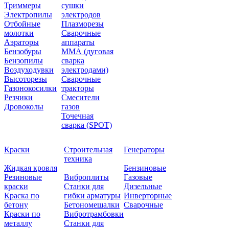
Триммеры
сушки
Электропилы
электродов
Отбойные
Плазморезы
молотки
Сварочные
Аэраторы
аппараты
Бензобуры
ММА (дуговая
Бензопилы
сварка
Воздуходувки
электродами)
Высоторезы
Сварочные
Газонокосилки
тракторы
Резчики
Смесители
Дровоколы
газов
Точечная
сварка (SPOT)
Краски
Строительная
Генераторы
техника
Жидкая кровля
Бензиновые
Резиновые
Виброплиты
Газовые
краски
Станки для
Дизельные
Краска по
гибки арматуры
Инверторные
бетону
Бетономешалки
Сварочные
Краски по
Вибротрамбовки
металлу
Станки для