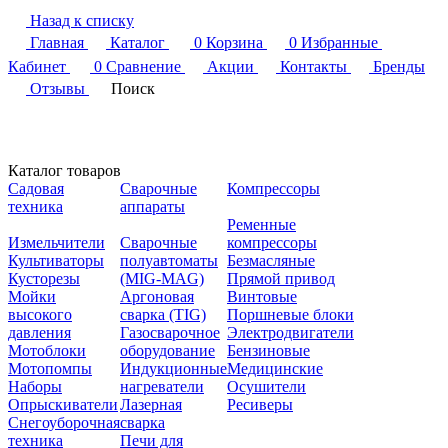
Назад к списку
Главная
Каталог
0
Корзина
0
Избранные
Кабинет
0
Сравнение
Акции
Контакты
Бренды
Отзывы
Поиск
Каталог товаров
Садовая
Сварочные
Компрессоры
техника
аппараты
Ременные
Измельчители
Сварочные
компрессоры
Культиваторы
полуавтоматы
Безмасляные
Кусторезы
(MIG-MAG)
Прямой привод
Мойки
Аргоновая
Винтовые
высокого
сварка (TIG)
Поршневые блоки
давления
Газосварочное
Электродвигатели
Мотоблоки
оборудование
Бензиновые
Мотопомпы
Индукционные
Медицинские
Наборы
нагреватели
Осушители
Опрыскиватели
Лазерная
Ресиверы
Снегоуборочная
сварка
техника
Печи для