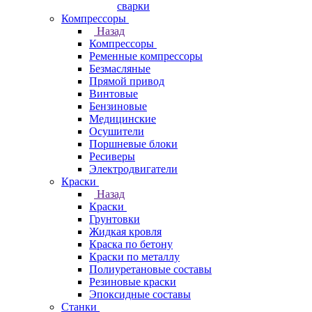
сварки
Компрессоры
Назад
Компрессоры
Ременные компрессоры
Безмасляные
Прямой привод
Винтовые
Бензиновые
Медицинские
Осушители
Поршневые блоки
Ресиверы
Электродвигатели
Краски
Назад
Краски
Грунтовки
Жидкая кровля
Краска по бетону
Краски по металлу
Полиуретановые составы
Резиновые краски
Эпоксидные составы
Станки