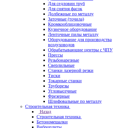
Для седловин труб
Для снятия фасок
Долбежные по металлу
Заточные (точила)
Кромкооблицовочные
Кузнечное оборудование
Ленточные пилы металлу
Оборудование для производства
воздуховодов
Обрабатывающие центры с ЧПУ
Прессы
Резьбонарезные
Сверлильные
Станки лазерной резки
Тиски
Токарные станки
Труборезы
Угловысечные
Фрезерные
Шлифовальные по металлу
Строительная техника
Назад
Строительная техника
Бетономешалки
Виброплиты