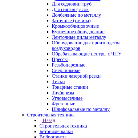
Для седловин труб
Для снятия фасок
Долбежные по металлу
Заточные (точила)
Кромкооблицовочные
Кузнечное оборудование
Ленточные пилы металлу
Оборудование для производства
воздуховодов
Обрабатывающие центры с ЧПУ
Прессы
Резьбонарезные
Сверлильные
Станки лазерной резки
Тиски
Токарные станки
Труборезы
Угловысечные
Фрезерные
Шлифовальные по металлу
Строительная техника
Назад
Строительная техника
Бетономешалки
Виброплиты