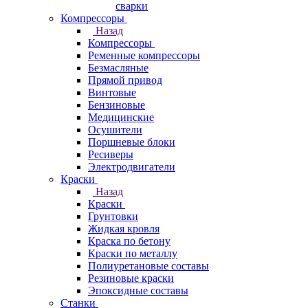
сварки
Компрессоры
Назад
Компрессоры
Ременные компрессоры
Безмасляные
Прямой привод
Винтовые
Бензиновые
Медицинские
Осушители
Поршневые блоки
Ресиверы
Электродвигатели
Краски
Назад
Краски
Грунтовки
Жидкая кровля
Краска по бетону
Краски по металлу
Полиуретановые составы
Резиновые краски
Эпоксидные составы
Станки