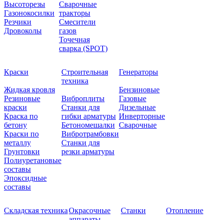
Высоторезы
Сварочные
Газонокосилки
тракторы
Резчики
Смесители
Дровоколы
газов
Точечная
сварка (SPOT)
Краски
Строительная
Генераторы
техника
Жидкая кровля
Бензиновые
Резиновые
Виброплиты
Газовые
краски
Станки для
Дизельные
Краска по
гибки арматуры
Инверторные
бетону
Бетономешалки
Сварочные
Краски по
Вибротрамбовки
металлу
Станки для
Грунтовки
резки арматуры
Полиуретановые
составы
Эпоксидные
составы
Складская техника
Окрасочные
Станки
Отопление
аппараты