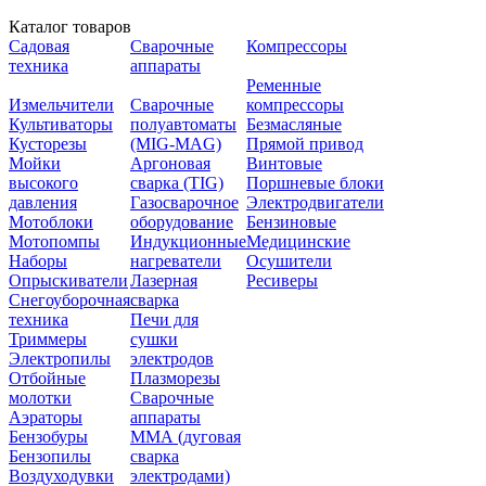
Каталог товаров
Садовая
Сварочные
Компрессоры
техника
аппараты
Ременные
Измельчители
Сварочные
компрессоры
Культиваторы
полуавтоматы
Безмасляные
Кусторезы
(MIG-MAG)
Прямой привод
Мойки
Аргоновая
Винтовые
высокого
сварка (TIG)
Поршневые блоки
давления
Газосварочное
Электродвигатели
Мотоблоки
оборудование
Бензиновые
Мотопомпы
Индукционные
Медицинские
Наборы
нагреватели
Осушители
Опрыскиватели
Лазерная
Ресиверы
Снегоуборочная
сварка
техника
Печи для
Триммеры
сушки
Электропилы
электродов
Отбойные
Плазморезы
молотки
Сварочные
Аэраторы
аппараты
Бензобуры
ММА (дуговая
Бензопилы
сварка
Воздуходувки
электродами)