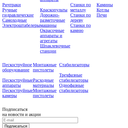
Ричтраки
Станки по
Камины
Ручные
Краскопульты
металлу
Котлы
гидравлические
Дорожно-
Станки по
Печи
Самоходные
разметочные
дереву
Электроштабелеры
машины
Станки по
Окрасочные
камню
аппараты и
агрегаты
Шпаклевочные
станции
Пескоструйное
Монтажные
Стабилизаторы
оборудование
пистолеты
Трехфазные
Пескоструйные
Расходные
стабилизаторы
аппараты
материалы
Однофазные
Пескоструйные
Монтажные
стабилизаторы
камеры
пистолеты
Подписаться
на новости и акции
Подписаться