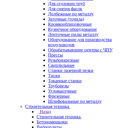
Для седловин труб
Для снятия фасок
Долбежные по металлу
Заточные (точила)
Кромкооблицовочные
Кузнечное оборудование
Ленточные пилы металлу
Оборудование для производства
воздуховодов
Обрабатывающие центры с ЧПУ
Прессы
Резьбонарезные
Сверлильные
Станки лазерной резки
Тиски
Токарные станки
Труборезы
Угловысечные
Фрезерные
Шлифовальные по металлу
Строительная техника
Назад
Строительная техника
Бетономешалки
Виброплиты