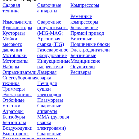
Садовая
Сварочные
Компрессоры
техника
аппараты
Ременные
Измельчители
Сварочные
компрессоры
Культиваторы
полуавтоматы
Безмасляные
Кусторезы
(MIG-MAG)
Прямой привод
Мойки
Аргоновая
Винтовые
высокого
сварка (TIG)
Поршневые блоки
давления
Газосварочное
Электродвигатели
Мотоблоки
оборудование
Бензиновые
Мотопомпы
Индукционные
Медицинские
Наборы
нагреватели
Осушители
Опрыскиватели
Лазерная
Ресиверы
Снегоуборочная
сварка
техника
Печи для
Триммеры
сушки
Электропилы
электродов
Отбойные
Плазморезы
молотки
Сварочные
Аэраторы
аппараты
Бензобуры
ММА (дуговая
Бензопилы
сварка
Воздуходувки
электродами)
Высоторезы
Сварочные