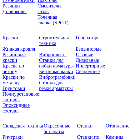
Газонокосилки
тракторы
Резчики
Смесители
Дровоколы
газов
Точечная
сварка (SPOT)
Краски
Строительная
Генераторы
техника
Жидкая кровля
Бензиновые
Резиновые
Виброплиты
Газовые
краски
Станки для
Дизельные
Краска по
гибки арматуры
Инверторные
бетону
Бетономешалки
Сварочные
Краски по
Вибротрамбовки
металлу
Станки для
Грунтовки
резки арматуры
Полиуретановые
составы
Эпоксидные
составы
Складская техника
Окрасочные
Станки
Отопление
аппараты
Ричтраки
Станки по
Камины