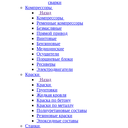
сварки
Компрессоры
Назад
Компрессоры
Ременные компрессоры
Безмасляные
Прямой привод
Винтовые
Бензиновые
Медицинские
Осушители
Поршневые блоки
Ресиверы
Электродвигатели
Краски
Назад
Краски
Грунтовки
Жидкая кровля
Краска по бетону
Краски по металлу
Полиуретановые составы
Резиновые краски
Эпоксидные составы
Станки