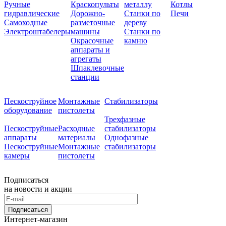
Ручные
Краскопульты
металлу
Котлы
гидравлические
Дорожно-
Станки по
Печи
Самоходные
разметочные
дереву
Электроштабелеры
машины
Станки по
Окрасочные
камню
аппараты и
агрегаты
Шпаклевочные
станции
Пескоструйное
Монтажные
Стабилизаторы
оборудование
пистолеты
Трехфазные
Пескоструйные
Расходные
стабилизаторы
аппараты
материалы
Однофазные
Пескоструйные
Монтажные
стабилизаторы
камеры
пистолеты
Подписаться
на новости и акции
Подписаться
Интернет-магазин