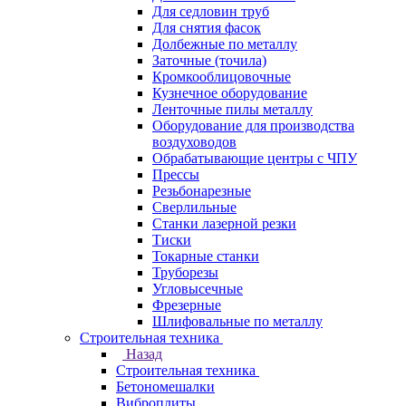
Для седловин труб
Для снятия фасок
Долбежные по металлу
Заточные (точила)
Кромкооблицовочные
Кузнечное оборудование
Ленточные пилы металлу
Оборудование для производства
воздуховодов
Обрабатывающие центры с ЧПУ
Прессы
Резьбонарезные
Сверлильные
Станки лазерной резки
Тиски
Токарные станки
Труборезы
Угловысечные
Фрезерные
Шлифовальные по металлу
Строительная техника
Назад
Строительная техника
Бетономешалки
Виброплиты