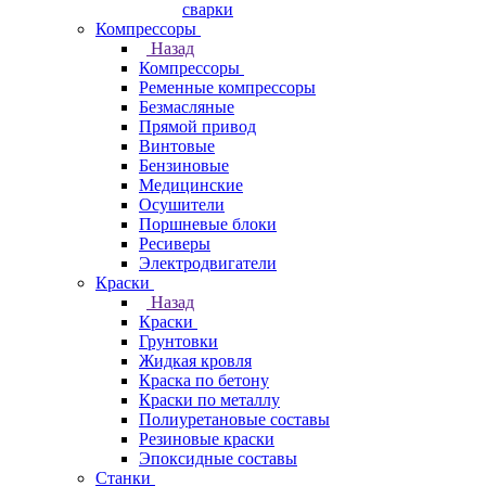
сварки
Компрессоры
Назад
Компрессоры
Ременные компрессоры
Безмасляные
Прямой привод
Винтовые
Бензиновые
Медицинские
Осушители
Поршневые блоки
Ресиверы
Электродвигатели
Краски
Назад
Краски
Грунтовки
Жидкая кровля
Краска по бетону
Краски по металлу
Полиуретановые составы
Резиновые краски
Эпоксидные составы
Станки