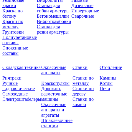
Резиновые
Виброплиты
Газовые
краски
Станки для
Дизельные
Краска по
гибки арматуры
Инверторные
бетону
Бетономешалки
Сварочные
Краски по
Вибротрамбовки
металлу
Станки для
Грунтовки
резки арматуры
Полиуретановые
составы
Эпоксидные
составы
Складская техника
Окрасочные
Станки
Отопление
аппараты
Ричтраки
Станки по
Камины
Ручные
Краскопульты
металлу
Котлы
гидравлические
Дорожно-
Станки по
Печи
Самоходные
разметочные
дереву
Электроштабелеры
машины
Станки по
Окрасочные
камню
аппараты и
агрегаты
Шпаклевочные
станции