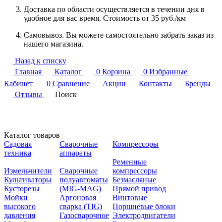
Доставка по области осуществляется в течении дня в
удобное для вас время. Стоимость от 35 руб./км
Самовывоз. Вы можете самостоятельно забрать заказ из
нашего магазина.
Назад к списку
Главная
Каталог
0
Корзина
0
Избранные
Кабинет
0
Сравнение
Акции
Контакты
Бренды
Отзывы
Поиск
Каталог товаров
Садовая
Сварочные
Компрессоры
техника
аппараты
Ременные
Измельчители
Сварочные
компрессоры
Культиваторы
полуавтоматы
Безмасляные
Кусторезы
(MIG-MAG)
Прямой привод
Мойки
Аргоновая
Винтовые
высокого
сварка (TIG)
Поршневые блоки
давления
Газосварочное
Электродвигатели