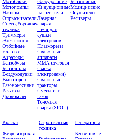
Мотоблоки
оборудование
Бензиновые
Мотопомпы
Индукционные
Медицинские
Наборы
нагреватели
Осушители
Опрыскиватели
Лазерная
Ресиверы
Снегоуборочная
сварка
техника
Печи для
Триммеры
сушки
Электропилы
электродов
Отбойные
Плазморезы
молотки
Сварочные
Аэраторы
аппараты
Бензобуры
ММА (дуговая
Бензопилы
сварка
Воздуходувки
электродами)
Высоторезы
Сварочные
Газонокосилки
тракторы
Резчики
Смесители
Дровоколы
газов
Точечная
сварка (SPOT)
Краски
Строительная
Генераторы
техника
Жидкая кровля
Бензиновые