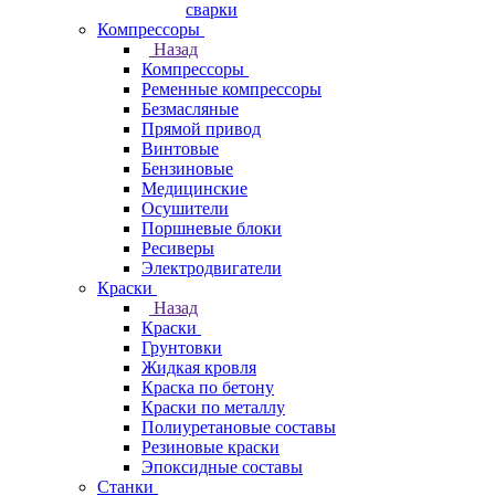
сварки
Компрессоры
Назад
Компрессоры
Ременные компрессоры
Безмасляные
Прямой привод
Винтовые
Бензиновые
Медицинские
Осушители
Поршневые блоки
Ресиверы
Электродвигатели
Краски
Назад
Краски
Грунтовки
Жидкая кровля
Краска по бетону
Краски по металлу
Полиуретановые составы
Резиновые краски
Эпоксидные составы
Станки