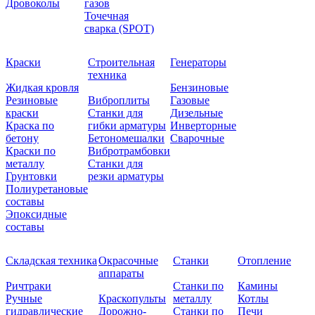
Дровоколы
газов
Точечная
сварка (SPOT)
Краски
Строительная
Генераторы
техника
Жидкая кровля
Бензиновые
Резиновые
Виброплиты
Газовые
краски
Станки для
Дизельные
Краска по
гибки арматуры
Инверторные
бетону
Бетономешалки
Сварочные
Краски по
Вибротрамбовки
металлу
Станки для
Грунтовки
резки арматуры
Полиуретановые
составы
Эпоксидные
составы
Складская техника
Окрасочные
Станки
Отопление
аппараты
Ричтраки
Станки по
Камины
Ручные
Краскопульты
металлу
Котлы
гидравлические
Дорожно-
Станки по
Печи