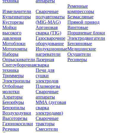
техника
аппараты
Ременные
Измельчители
Сварочные
компрессоры
Культиваторы
полуавтоматы
Безмасляные
Кусторезы
(MIG-MAG)
Прямой привод
Мойки
Аргоновая
Винтовые
высокого
сварка (TIG)
Поршневые блоки
давления
Газосварочное
Электродвигатели
Мотоблоки
оборудование
Бензиновые
Мотопомпы
Индукционные
Медицинские
Наборы
нагреватели
Осушители
Опрыскиватели
Лазерная
Ресиверы
Снегоуборочная
сварка
техника
Печи для
Триммеры
сушки
Электропилы
электродов
Отбойные
Плазморезы
молотки
Сварочные
Аэраторы
аппараты
Бензобуры
ММА (дуговая
Бензопилы
сварка
Воздуходувки
электродами)
Высоторезы
Сварочные
Газонокосилки
тракторы
Резчики
Смесители