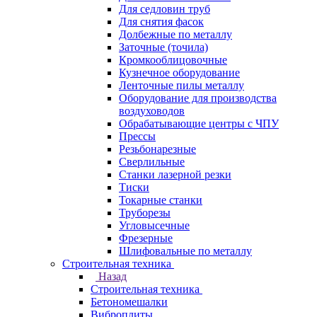
Для седловин труб
Для снятия фасок
Долбежные по металлу
Заточные (точила)
Кромкооблицовочные
Кузнечное оборудование
Ленточные пилы металлу
Оборудование для производства
воздуховодов
Обрабатывающие центры с ЧПУ
Прессы
Резьбонарезные
Сверлильные
Станки лазерной резки
Тиски
Токарные станки
Труборезы
Угловысечные
Фрезерные
Шлифовальные по металлу
Строительная техника
Назад
Строительная техника
Бетономешалки
Виброплиты