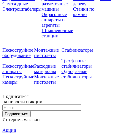
Самоходные
разметочные
дереву
Электроштабелеры
машины
Станки по
Окрасочные
камню
аппараты и
агрегаты
Шпаклевочные
станции
Пескоструйное
Монтажные
Стабилизаторы
оборудование
пистолеты
Трехфазные
Пескоструйные
Расходные
стабилизаторы
аппараты
материалы
Однофазные
Пескоструйные
Монтажные
стабилизаторы
камеры
пистолеты
Подписаться
на новости и акции
Подписаться
Интернет-магазин
Акции