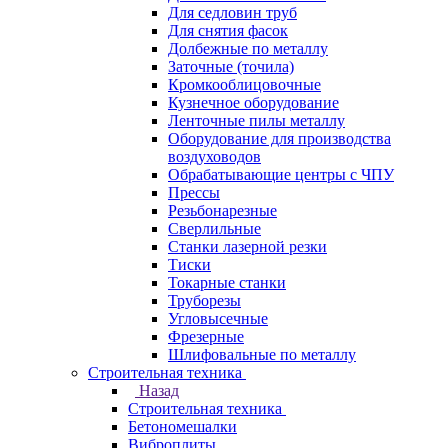
Для седловин труб
Для снятия фасок
Долбежные по металлу
Заточные (точила)
Кромкооблицовочные
Кузнечное оборудование
Ленточные пилы металлу
Оборудование для производства
воздуховодов
Обрабатывающие центры с ЧПУ
Прессы
Резьбонарезные
Сверлильные
Станки лазерной резки
Тиски
Токарные станки
Труборезы
Угловысечные
Фрезерные
Шлифовальные по металлу
Строительная техника
Назад
Строительная техника
Бетономешалки
Виброплиты