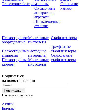
Электроштабелеры
машины
Станки по
Окрасочные
камню
аппараты и
агрегаты
Шпаклевочные
станции
Пескоструйное
Монтажные
Стабилизаторы
оборудование
пистолеты
Трехфазные
Пескоструйные
Расходные
стабилизаторы
аппараты
материалы
Однофазные
Пескоструйные
Монтажные
стабилизаторы
камеры
пистолеты
Подписаться
на новости и акции
Подписаться
Интернет-магазин
Акции
Бренды