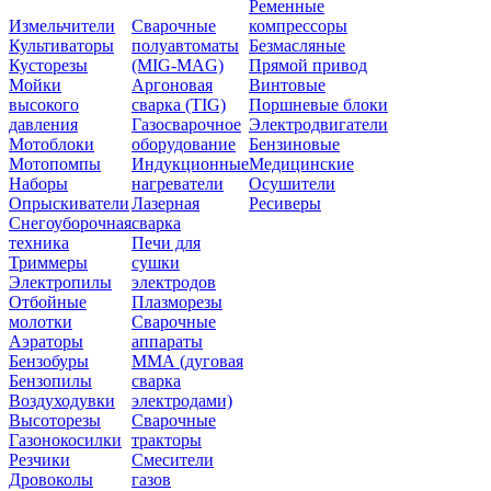
Ременные
Измельчители
Сварочные
компрессоры
Культиваторы
полуавтоматы
Безмасляные
Кусторезы
(MIG-MAG)
Прямой привод
Мойки
Аргоновая
Винтовые
высокого
сварка (TIG)
Поршневые блоки
давления
Газосварочное
Электродвигатели
Мотоблоки
оборудование
Бензиновые
Мотопомпы
Индукционные
Медицинские
Наборы
нагреватели
Осушители
Опрыскиватели
Лазерная
Ресиверы
Снегоуборочная
сварка
техника
Печи для
Триммеры
сушки
Электропилы
электродов
Отбойные
Плазморезы
молотки
Сварочные
Аэраторы
аппараты
Бензобуры
ММА (дуговая
Бензопилы
сварка
Воздуходувки
электродами)
Высоторезы
Сварочные
Газонокосилки
тракторы
Резчики
Смесители
Дровоколы
газов