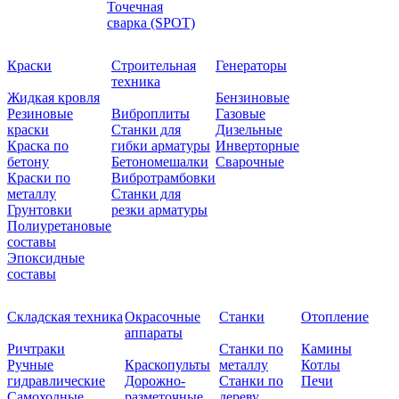
Точечная
сварка (SPOT)
Краски
Строительная
Генераторы
техника
Жидкая кровля
Бензиновые
Резиновые
Виброплиты
Газовые
краски
Станки для
Дизельные
Краска по
гибки арматуры
Инверторные
бетону
Бетономешалки
Сварочные
Краски по
Вибротрамбовки
металлу
Станки для
Грунтовки
резки арматуры
Полиуретановые
составы
Эпоксидные
составы
Складская техника
Окрасочные
Станки
Отопление
аппараты
Ричтраки
Станки по
Камины
Ручные
Краскопульты
металлу
Котлы
гидравлические
Дорожно-
Станки по
Печи
Самоходные
разметочные
дереву