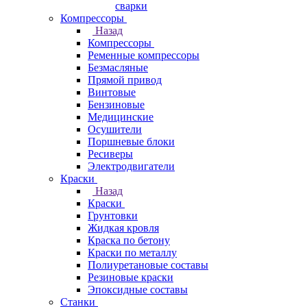
сварки
Компрессоры
Назад
Компрессоры
Ременные компрессоры
Безмасляные
Прямой привод
Винтовые
Бензиновые
Медицинские
Осушители
Поршневые блоки
Ресиверы
Электродвигатели
Краски
Назад
Краски
Грунтовки
Жидкая кровля
Краска по бетону
Краски по металлу
Полиуретановые составы
Резиновые краски
Эпоксидные составы
Станки