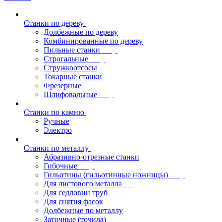
Станки по дереву
Долбежные по дереву
Комбинированные по дереву
Пильные станки
Строгальные
Стружкоотсосы
Токарные станки
Фрезерные
Шлифовальные
Станки по камню
Ручные
Электро
Станки по металлу
Абразивно-отрезные станки
Гибочные
Гильотины (гильотинные ножницы)
Для листового металла
Для седловин труб
Для снятия фасок
Долбежные по металлу
Заточные (точила)