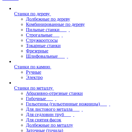
Станки по дереву
Долбежные по дереву
Комбинированные по дереву
Пильные станки
Строгальные
Стружкоотсосы
Токарные станки
Фрезерные
Шлифовальные
Станки по камню
Ручные
Электро
Станки по металлу
Абразивно-отрезные станки
Гибочные
Гильотины (гильотинные ножницы)
Для листового металла
Для седловин труб
Для снятия фасок
Долбежные по металлу
Заточные (точила)