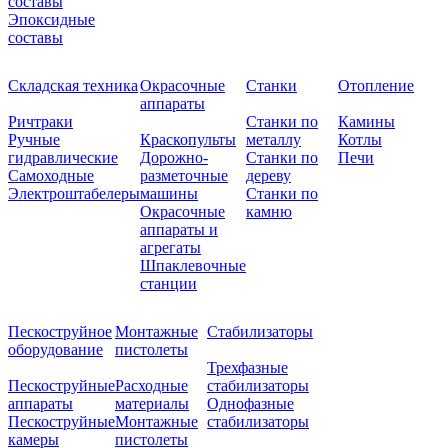
составы
Эпоксидные
составы
Складская техника
Окрасочные
Станки
Отопление
аппараты
Ричтраки
Станки по
Камины
Ручные
Краскопульты
металлу
Котлы
гидравлические
Дорожно-
Станки по
Печи
Самоходные
разметочные
дереву
Электроштабелеры
машины
Станки по
Окрасочные
камню
аппараты и
агрегаты
Шпаклевочные
станции
Пескоструйное
Монтажные
Стабилизаторы
оборудование
пистолеты
Трехфазные
Пескоструйные
Расходные
стабилизаторы
аппараты
материалы
Однофазные
Пескоструйные
Монтажные
стабилизаторы
камеры
пистолеты