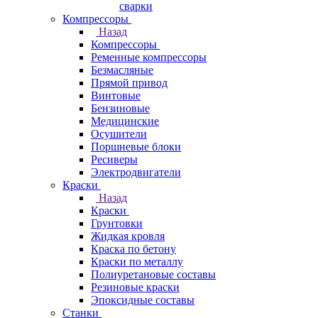
сварки
Компрессоры
Назад
Компрессоры
Ременные компрессоры
Безмасляные
Прямой привод
Винтовые
Бензиновые
Медицинские
Осушители
Поршневые блоки
Ресиверы
Электродвигатели
Краски
Назад
Краски
Грунтовки
Жидкая кровля
Краска по бетону
Краски по металлу
Полиуретановые составы
Резиновые краски
Эпоксидные составы
Станки