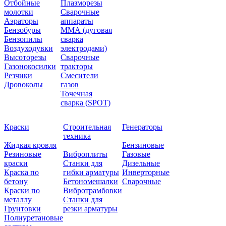
Отбойные
Плазморезы
молотки
Сварочные
Аэраторы
аппараты
Бензобуры
ММА (дуговая
Бензопилы
сварка
Воздуходувки
электродами)
Высоторезы
Сварочные
Газонокосилки
тракторы
Резчики
Смесители
Дровоколы
газов
Точечная
сварка (SPOT)
Краски
Строительная
Генераторы
техника
Жидкая кровля
Бензиновые
Резиновые
Виброплиты
Газовые
краски
Станки для
Дизельные
Краска по
гибки арматуры
Инверторные
бетону
Бетономешалки
Сварочные
Краски по
Вибротрамбовки
металлу
Станки для
Грунтовки
резки арматуры
Полиуретановые