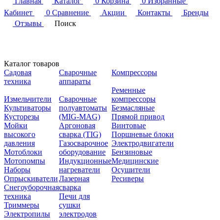
Главная
Каталог
0
Корзина
0
Избранные
Кабинет
0
Сравнение
Акции
Контакты
Бренды
Отзывы
Поиск
Каталог товаров
Садовая
Сварочные
Компрессоры
техника
аппараты
Ременные
Измельчители
Сварочные
компрессоры
Культиваторы
полуавтоматы
Безмасляные
Кусторезы
(MIG-MAG)
Прямой привод
Мойки
Аргоновая
Винтовые
высокого
сварка (TIG)
Поршневые блоки
давления
Газосварочное
Электродвигатели
Мотоблоки
оборудование
Бензиновые
Мотопомпы
Индукционные
Медицинские
Наборы
нагреватели
Осушители
Опрыскиватели
Лазерная
Ресиверы
Снегоуборочная
сварка
техника
Печи для
Триммеры
сушки
Электропилы
электродов