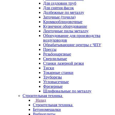
Для седловин труб
Для снятия фасок
Долбежные по металлу
Заточные (точила)
Кромкооблицовочные
Кузнечное оборудование
Ленточные пилы металлу
Оборудование для производства
воздуховодов
Обрабатывающие центры с ЧПУ
Прессы
Резьбонарезные
Сверлильные
Станки лазерной резки
Тиски
Токарные станки
Труборезы
Угловысечные
Фрезерные
Шлифовальные по металлу
Строительная техника
Назад
Строительная техника
Бетономешалки
Виброплиты